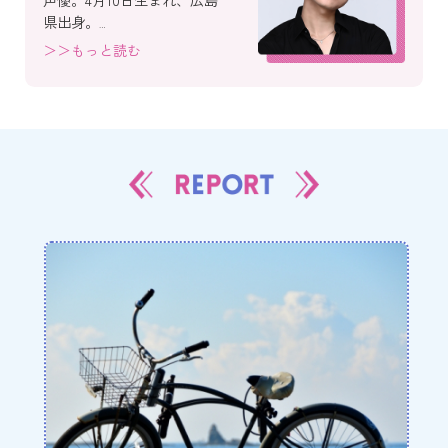
県出身。
主な出演作品は、ナレーシ
＞＞もっと読む
ョン「すくすく子育て」
（NHK Eテレ）、劇場アニ
メ「THE FIRST SLAM
DUNK」（三井寿）、アニメ
「ガンダムビルドダイバー
ズ」(クジョウ・キョウヤ)、
アニメ「お前はまだグンマ
を知らない」（轟二矢）、
アニメ「タブー・タトゥ
ー」（カーター）、ゲーム
「アイドルマスター
SideM」（葛之葉雨彦）な
ど。