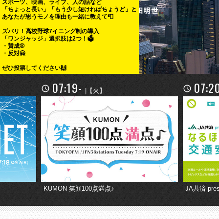
スポーツ、映画、ライブ、人の話など
「ちょっと長い」「もう少し短ければちょうど」と
あなたが思うモノを理由も一緒に教えて📮
ズバリ！高校野球7イニング制の導入
「ワンジャッジ」選択肢は2つ！🗳️
・賛成⚾
・反対🙅
ぜひ投票してください🙌
07:19-
07:2
|【火】
KUMON 笑顔100点満点♪
JA共済 pr