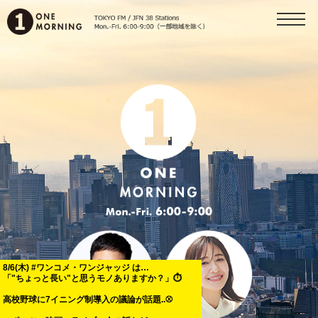
8/6(木) #ワンコメ・ワンジャッジ は…
「"ちょっと長い"と思うモノありますか？」⏱️
高校野球に7イニング制導入の議論が話題..⚾️