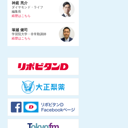
神庭 亮介
ダイヤモンド・ライフ
編集長
経歴はこちら
1983年、埼玉県生まれ。早稲田大学法学
塚越 健司
部を卒業後、2005年に朝日新聞社入社。
学習院大学・非常勤講師
経歴はこちら
文化くらし報道部やデジタル編集部で記
者をつとめ、2015年にダンス営業規制問
題を追った『ルポ風営法改正 踊れる国
1984年東京都生まれ。学習院大学等で非
のつくりかた』（河出書房新社）を上
常勤講師をつとめる。専門は情報社会
梓。2017年にBuzzFeed Japan入社。ネ
学、社会哲学。仏哲学者ミシェル・フー
ットの話題やエンタメ、サブカルチャー
コー研究のほか、インターネットの技術
などを幅広く取材するかたわら、Abema
や権力構造などを研究し、単著に『ニュ
TV「ABEMAヒルズ」（2018年9月〜）
ースで読み解くネット社会の歩き方』
やNHKラジオ「三宅民夫のマイあさ！」
（出版芸術社）をはじめ、共著等多数。
（2019年4月〜）に出演。
マスメディアでも積極的に発信し、朝日
新 聞論壇委員（2021年4月〜）もつとめ
る。