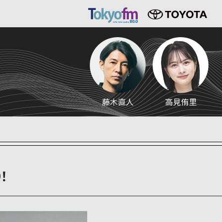
藤木直人
高見侑里
！