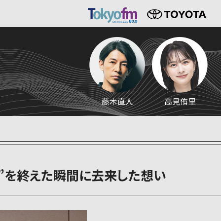
藤木直人
高見侑里
ク”を終えた瞬間に去来した想い