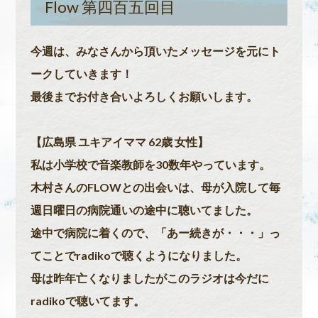
Flow 第四百五回目
今週は、みなさんから頂いたメッセージを元にト
ークしていきます！
最後までお付き合いよろしくお願いします。
【広島県 ユキアイママ 62歳 女性】
私は小学校で音楽教師を30数年やっています。
木村さんのFLOWとの出会いは、母が入院して毎
週日曜日の病院通いの途中に聴いてました。
途中で病院に着くので、「あー続きが・・・」っ
てことでradikoで聴くようになりました。
母は昨年亡くなりましたがこのラジオは今だに
radikoで聴いてます。