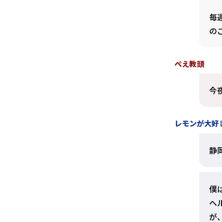
毎
の
ぺえ教頭
今
レモンが大好
静
僕
ヘ
が