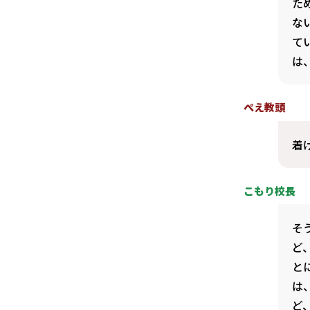
た
な
て
は
ぺえ教頭
着
こもり校長
そ
ど
と
は
ど