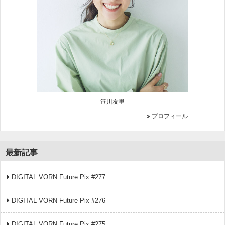
笹川友里
プロフィール
最新記事
DIGITAL VORN Future Pix #277
DIGITAL VORN Future Pix #276
DIGITAL VORN Future Pix #275