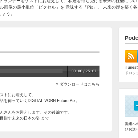
トランナーをゲストにお迎えして、私達を待ち受ける未来の社会につい
ジタル画像の最小単位「ピクセル」を 意味する「Pix」。 未来の礎を築
ましょう。
Pod
iTun
00:00
/
25:07
ドロッ
ダウンロードはこちら
ストにお迎えして、
いくDIGITAL VORN Future Pix。
んさんをお迎えします。その後編です。
目指す未来の日本の姿 まで
番組へ
ひお送