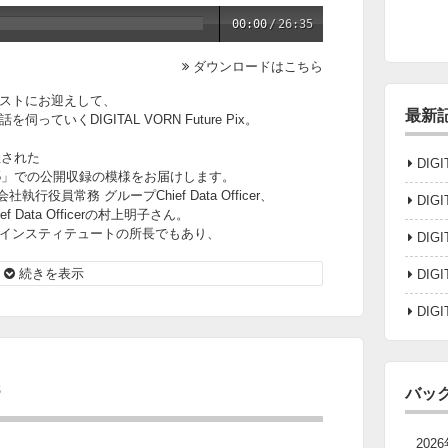
00:00
/
26:35
ダウンロードはこちら
ストにお迎えして、
最新
いくDIGITAL VORN Future Pix。
催された
DIGI
5」での公開収録の模様をお届けします。
役員常務 グループChief Data Officer、
DIGI
Data Officerの村上明子さん。
・インスティテュートの所長でもあり、
DIGI
されている村上さん。
して安全性などをお伺いしました。
続きを表示
DIGI
DIGI
8
バッ
202