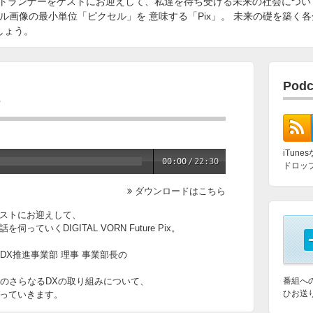
トランナーをゲストにお迎えして、私達を待ち受ける未来の社会につい
ジタル画像の最小単位「ピクセル」を 意味する「Pix」。 未来の礎を築
ましょう。
Pod
2
iTun
00:00
/
22:30
ドロッ
ダウンロードはこちら
ストにお迎えして、
いくDIGITAL VORN Future Pix。
DX推進事業部 理事 事業部長の
IのさらなるDXの取り組みについて、
番組へ
ひお送
っていきます。