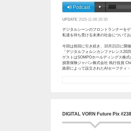
Podcast
UPDATE
2025-11-08 20:30
デジタルシーンのフロントランナーをゲ
私達を待ち受ける未来の社会についてお話を伺って
今回は前回に引き続き、10月21日に開
「デジタルフォルンカンファレンス202
ゲストはSOMPOホールディングス株式会社執行
損害保険ジャパン株式会社 執行役員 Chief 
政府によって設立されたAIセーフティ
日本のデータ・AI戦略の最前線で活躍
近未来のAIとの働き方や暮らし方、そ
DIGITAL VORN Future Pix #23