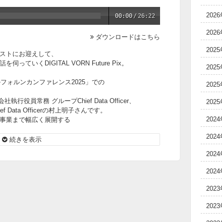
202
00:00
/
26:22
202
ダウンロードはこちら
202
ストにお迎えして、
いくDIGITAL VORN Future Pix。
202
フォルンカンファレンス2025」での
202
役員常務 グループChief Data Officer、
202
Data Officerの村上明子さんです。
202
事業まで幅広く展開する
の取り組みについて伺います。
202
続きを表示
202
202
202
202