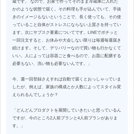
蔵です。 なので、お家で作ってそのまま冷蔵庫に入れた
かのような状態で届く。その料理も手が込んでいて、手抜
きのイメージもないということで、長く使っても、その使
っていること自体がストレスにならない上質さを持ってい
ます。次にサブスク要素についてです。LINEでポチッと
一回注文すると、お休みや大会しない限りは毎週毎週届き
続けます。そして、デリバリーなので買い物も行かなくて
いい。人によっては容器ごと食べるので、お皿に配膳する
必要もない、洗い物も必要ないんです。」
今、週一回登録さえすれば自動で届くとおっしゃっていま
したが、例えば、家族の構成とか人数によってスタイル変
えられるんでしょうか？
「どんどんプロダクトを展開していきたいと思っているん
ですが、今のところ2人前プランと4人前プランがありま
す。」