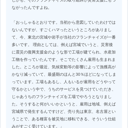
しかも、そのフランチャイズの取り組みが災害支援にもつ
ながったんですよね。
「おっしゃるとおりです。当初から意図していたわけでは
ないんですが、すごくハマったというところがありまし
て、今、東北の宮城や岩手が当社のフランチャイズが一番
多いです。 理由としては、例えば宮城でいうと、災害後
に震災の復興支援金のような形で工場が建てられ、水産加
工物を作っていたんです。そこでたくさん雇用も生まれま
した。ところが最近、気候変動等の影響によって漁獲高が
かなり減っていて、最盛期のほんと30％ほどになってしま
っています。工場もあるし、人もいるが雇用をどうやって
守るかという中で、うちのサービスを見つけていただき、
じゃあうちのフランチャイズを工場でやろうとなりまし
た。そうすると何がいいかというと、雇用は地域、例えば
宮城県で発生するんですけど、売り先は東京、名古屋とい
うことで、ある種富を被災地に移転できる、そういう仕組
みがすごく受けています。」