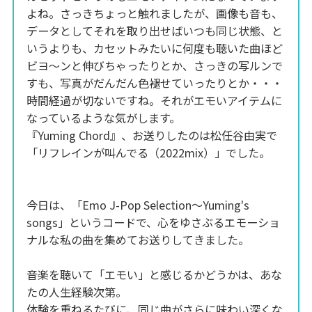
よね。さっきちょっと触れましたが、画像も音も、
データとしてそれを取り出せばいつも同じ状態、と
いうよりも、カセットみたいに何度も聴いた曲ほど
ビヨ～ンと伸びちゃったりとか、さっきの写ルンで
すも、写真がだんだん色褪せていったりとか・・・
時間経過が切ないですね。それがエモいアイテムに
なっているような気がします。
『Yuming Chord』、お送りしたのは松任谷由実で
「リフレインが叫んでる（2022mix）」でした。
今日は、「Emo J-Pop Selection～Yuming's
songs」というコードで、心をゆさぶるエモーショ
ナルな私の曲を集めてお送りしてきました。
音楽を聴いて「エモい」と感じるかどうかは、あな
たの人生経験次第。
体験を重ねるたびに、同じ曲がさらに味わい深くな