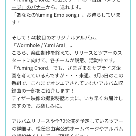
ージ」のバナー
から、送れます。
「あなたのYuming Emo song」、お待ちしていま
す！
そして！40枚目のオリジナルアルバム、
『Wormhole / Yumi AraI』。
こちら、楽曲制作を終えて、リリースとツアーのス
タートに向けて、各チームが鋭意、活動中です。
『Yuming Chord』でも、さまざまなサプライズ企
画を考えているんですが・・・来週、9月5日のこの
番組で、これまでオンエアされていないアルバム収
録曲の一部をご紹介します！
ティザー映像の撮影秘話と共に、いち早くお届けし
ますので、お楽しみに。
アルバムリリースや全72公演を予定しているツアー
の詳細は、
松任谷由実公式ホームページ
や
アルバム
の特設サイト
にて、ご確認ください。