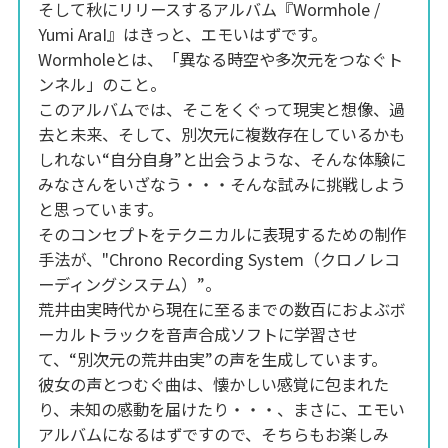
そして秋にリリースするアルバム『Wormhole /
Yumi AraI』はきっと、エモいはずです。
Wormholeとは、「異なる時空や多次元をつなぐト
ンネル」のこと。
このアルバムでは、そこをくぐって現実と想像、過
去と未来、そして、別次元に複数存在しているかも
しれない“自分自身”と出会うような、そんな体験に
みなさんをいざなう・・・そんな試みに挑戦しよう
と思っています。
そのコンセプトをテクニカルに表現するための制作
手法が、"Chrono Recording System（クロノレコ
ーディングシステム）”。
荒井由実時代から現在に至るまでの数百におよぶボ
ーカルトラックを音声合成ソフトに学習させ
て、“別次元の荒井由実”の声を生成しています。
彼女の声とつむぐ曲は、懐かしい感覚に包まれた
り、未知の感動を届けたり・・・、まさに、エモい
アルバムになるはずですので、そちらもお楽しみ