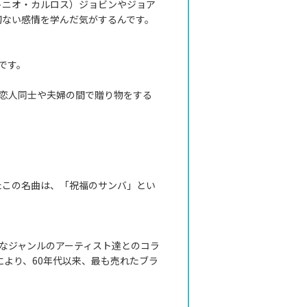
トニオ・カルロス）ジョビンやジョア
切ない感情を学んだ気がするんです。
うです。
は恋人同士や夫婦の間で贈り物をする
たこの名曲は、「祝福のサンバ」とい
なジャンルのアーティスト達とのコラ
により、60年代以来、最も売れたブラ