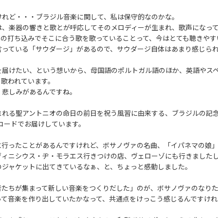
けれど・・・ブラジル音楽に関して、私は保守的なのかな。
は、楽器の響きと歌とが呼応してそのメロディーが生まれ、歌声になっ
この打ち込みでそこに合う歌を歌っていることって、今はとても聴きやす
言っている「サウダージ」があるので、サウダージ自体はあまり感じら
を届けたい、という想いから、母国語のポルトガル語のほか、英語やス
て歌われています。
、悲しみがあるんですね。
まれる聖アントニオの命日の前日を祝う風習に由来する、ブラジルの記
s」というコードでお届けしています。
に行ったことがあるんですけれど、ボサノヴァの名曲、「イパネマの娘
ヴィニシウス・ヂ・モラエス行きつけの店、ヴェローゾにも行きました
のジャケットに出てきているなぁ、と、ちょっと感動しました。
者たちが集まって新しい音楽をつくりだした」のが、ボサノヴァのなり
って音楽を作り出していたかなって、共通点をけっこう感じるんですけれ