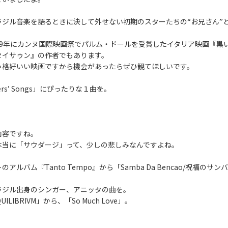
ジル音楽を語るときに決して外せない初期のスターたちの“お兄さん”と
59年にカンヌ国際映画祭でパルム・ドールを受賞したイタリア映画『黒
セイサゥン』の作者でもあります。
ゃ格好いい映画ですから機会があったらぜひ観てほしいです。
razilian Lovers’ Song
内容ですね。
本当に「サウダージ」って、少しの悲しみなんですよね。
バム『Tanto Tempo』から「Samba Da Bencao/祝福のサ
ラジル出身のシンガー、アニッタの曲を。
IBRIVM」から、「So Much Love」。