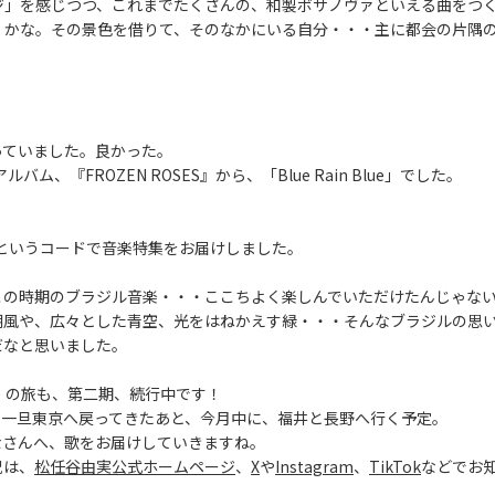
ジ」を感じつつ、これまでたくさんの、和製ボサノヴァといえる曲をつ
」かな。その景色を借りて、そのなかにいる自分・・・主に都会の片隅
っていました。良かった。
ム、『FROZEN ROSES』から、「Blue Rain Blue」でした。
Songs」というコードで音楽特集をお届けしました。
この時期のブラジル音楽・・・ここちよく楽しんでいただけたんじゃな
潮風や、広々とした青空、光をはねかえす緑・・・そんなブラジルの思
だなと思いました。
OUR』の旅も、第二期、続行中です！
って一旦東京へ戻ってきたあと、今月中に、福井と長野へ行く予定。
なさんへ、歌をお届けしていきますね。
況は、
松任谷由実公式ホームページ
、
X
や
Instagram
、
TikTok
などでお
。