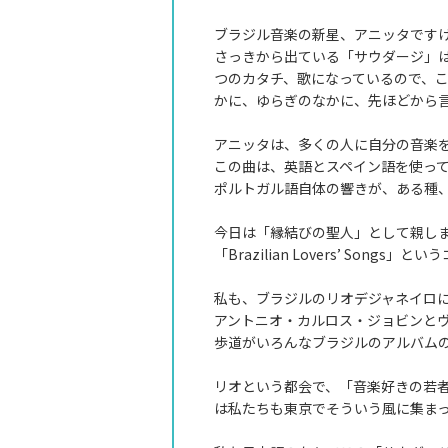
ブラジル音楽の新星、アニッタです
さっきから出ている「サウダージ」
つのカタチ、歌になっているので、
かに、ゆらぎのなかに、先ほどから
アニッタは、多くの人に自分の音楽
この曲は、英語とスペイン語を使っ
ポルトガル語自体の響きが、ある種
今日は「縁結びの聖人」として親し
「Brazilian Lovers’ Song
私も、ブラジルのリオデジャネイロ
アントニオ・カルロス・ジョビンと
歩道がいろんなブラジルのアルバム
リオという都会で、「音楽好きの若
は私たちも東京でそういう風に集ま