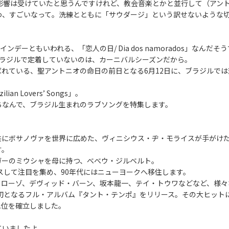
の影響は受けていたと思うんですけれど、教会音楽とかと並行して（アン
わ、すごいなって。洗練とともに「サウダージ」という訳せないような
デーともいわれる、「恋人の日/ Dia dos namorados」なんだそ
ブラジルで定着していないのは、カーニバルシーズンだから。
れている、聖アントニオの命日の前日となる6月12日に、ブラジルで
n Lovers’ Songs」。
ちなんで、ブラジル生まれのラブソングを特集します。
。
共にボサノヴァを世界に広めた、ヴィニシウス・ヂ・モライスが手がけ
す。
ガーのミウシャを母に持つ、べべウ・ジルベルト。
ースして注目を集め、90年代にはニューヨークへ移住します。
ェローゾ、デヴィッド・バーン、坂本龍一、テイ・トウワなどなど、様々
身初となるフル・アルバム『タント・テンポ』をリリース。その大ヒット
地位を確立しました。
ていましたよ。