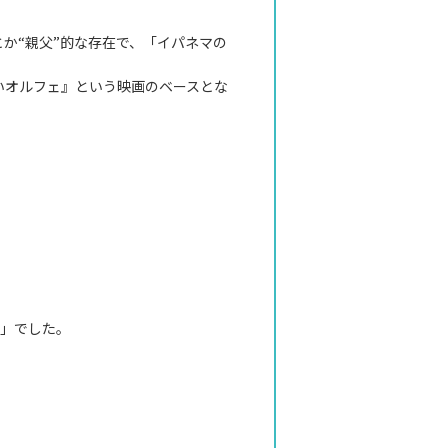
か“親父”的な存在で、「イパネマの
いオルフェ』という映画のベースとな
s」にぴったりな１曲を。
ンバ」でした。