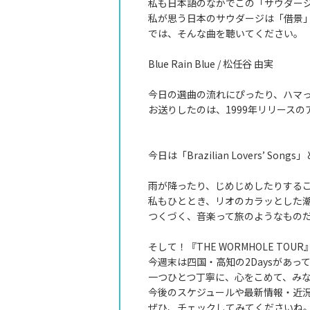
私も日本語のなかでこの「サウダー
私が思う日本のサウダージは「借景
では、そんな曲を聴いてください。
Blue Rain Blue / 松任谷 由実
今日の選曲の流れにぴったり、ハマ
お送りしたのは、1999年リリースのアルバ
今日は「Brazilian Lovers’ 
雨が降ったり、じめじめしたりする
私もひととき、リオのカラッとした
つくづく、音楽って旅のようなもの
そして！『THE WORMHOLE T
今週末は四国・高知の2Daysがあ
一つひとつ丁寧に、心をこめて、み
今後のスケジュールや最新情報・近
ぜひ、チェックしてみてくださいね