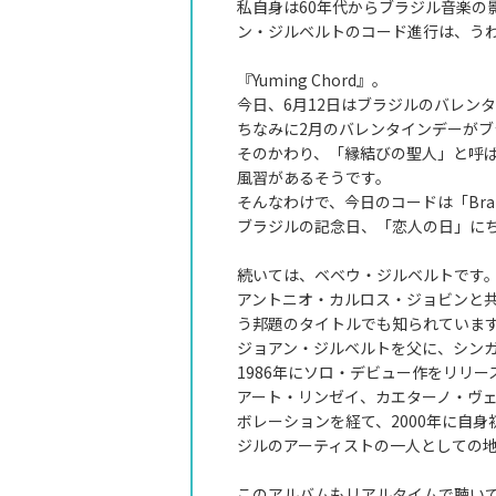
私自身は60年代からブラジル音楽
ン・ジルベルトのコード進行は、う
『Yuming Chord』。
今日、6月12日はブラジルのバレンタイン
ちなみに2月のバレンタインデーが
そのかわり、「縁結びの聖人」と呼ば
風習があるそうです。
そんなわけで、今日のコードは「Brazilia
ブラジルの記念日、「恋人の日」に
続いては、ベベウ・ジルベルトです
アントニオ・カルロス・ジョビンと
う邦題のタイトルでも知られていま
ジョアン・ジルベルトを父に、シン
1986年にソロ・デビュー作をリリ
アート・リンゼイ、カエターノ・ヴ
ボレーションを経て、2000年に自
ジルのアーティストの一人としての
このアルバムもリアルタイムで聴い