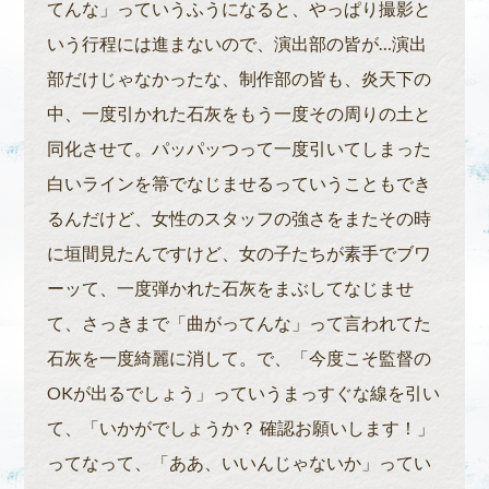
てんな」っていうふうになると、やっぱり撮影と
いう行程には進まないので、演出部の皆が…演出
部だけじゃなかったな、制作部の皆も、炎天下の
中、一度引かれた石灰をもう一度その周りの土と
同化させて。パッパッつって一度引いてしまった
白いラインを箒でなじませるっていうこともでき
るんだけど、女性のスタッフの強さをまたその時
に垣間見たんですけど、女の子たちが素手でブワ
ーッて、一度弾かれた石灰をまぶしてなじませ
て、さっきまで「曲がってんな」って言われてた
石灰を一度綺麗に消して。で、「今度こそ監督の
OKが出るでしょう」っていうまっすぐな線を引い
て、「いかがでしょうか？ 確認お願いします！」
ってなって、「ああ、いいんじゃないか」ってい