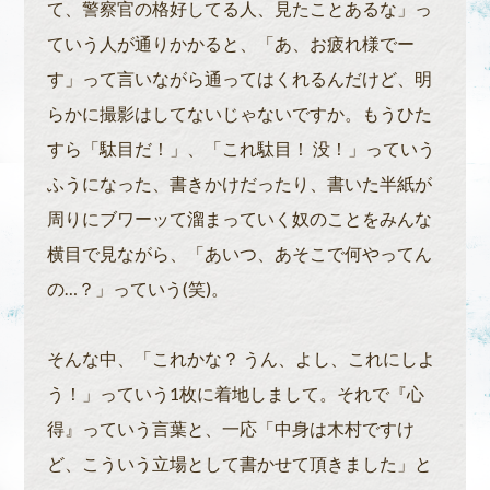
て、警察官の格好してる人、見たことあるな」っ
ていう人が通りかかると、「あ、お疲れ様でー
す」って言いながら通ってはくれるんだけど、明
らかに撮影はしてないじゃないですか。もうひた
すら「駄目だ！」、「これ駄目！ 没！」っていう
ふうになった、書きかけだったり、書いた半紙が
周りにブワーッて溜まっていく奴のことをみんな
横目で見ながら、「あいつ、あそこで何やってん
の…？」っていう(笑)。
そんな中、「これかな？ うん、よし、これにしよ
う！」っていう1枚に着地しまして。それで『心
得』っていう言葉と、一応「中身は木村ですけ
ど、こういう立場として書かせて頂きました」と