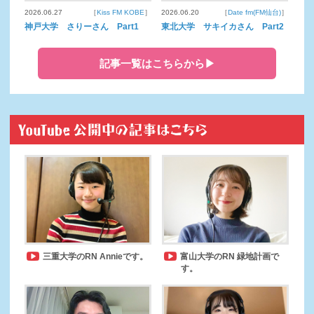
2026.06.27
［
Kiss FM KOBE
］
2026.06.20
［
Date fm(FM仙台)
］
神戸大学 さりーさん Part1
東北大学 サキイカさん Part2
記事一覧はこちらから▶
三重大学のRN Annieです。
富山大学のRN 緑地計画で
す。