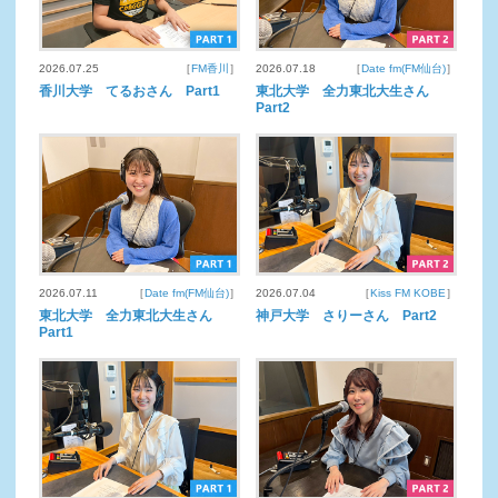
2026.07.25
［
FM香川
］
2026.07.18
［
Date fm(FM仙台)
］
香川大学 てるおさん Part1
東北大学 全力東北大生さん
Part2
2026.07.11
［
Date fm(FM仙台)
］
2026.07.04
［
Kiss FM KOBE
］
東北大学 全力東北大生さん
神戸大学 さりーさん Part2
Part1