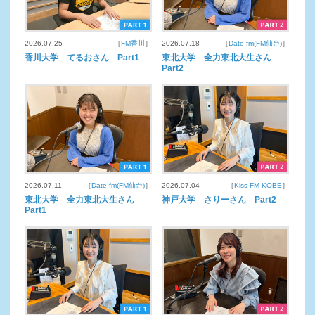
2026.07.25
［
FM香川
］
2026.07.18
［
Date fm(FM仙台)
］
香川大学 てるおさん Part1
東北大学 全力東北大生さん
Part2
2026.07.11
［
Date fm(FM仙台)
］
2026.07.04
［
Kiss FM KOBE
］
東北大学 全力東北大生さん
神戸大学 さりーさん Part2
Part1