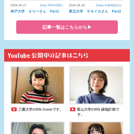
2026.06.27
［
Kiss FM KOBE
］
2026.06.20
［
Date fm(FM仙台)
］
神戸大学 さりーさん Part1
東北大学 サキイカさん Part2
記事一覧はこちらから▶
三重大学のRN Annieです。
富山大学のRN 緑地計画で
す。