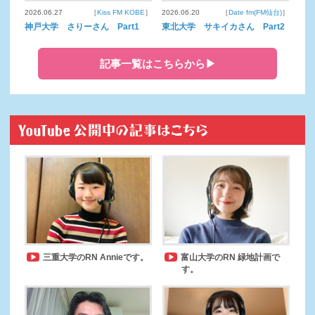
2026.06.27
［
Kiss FM KOBE
］
2026.06.20
［
Date fm(FM仙台)
］
神戸大学 さりーさん Part1
東北大学 サキイカさん Part2
記事一覧はこちらから▶
三重大学のRN Annieです。
富山大学のRN 緑地計画で
す。