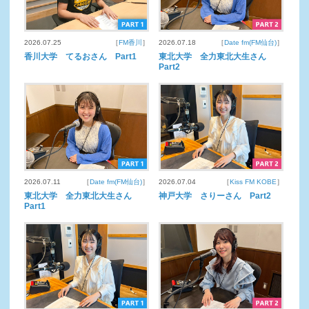
2026.07.25
［
FM香川
］
2026.07.18
［
Date fm(FM仙台)
］
香川大学 てるおさん Part1
東北大学 全力東北大生さん
Part2
2026.07.11
［
Date fm(FM仙台)
］
2026.07.04
［
Kiss FM KOBE
］
東北大学 全力東北大生さん
神戸大学 さりーさん Part2
Part1