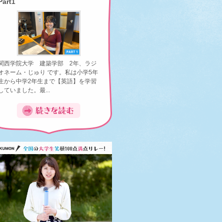
Part1
関西学院大学 建築学部 2年、ラジ
オネーム・じゅり です。私は小学5年
生から中学2年生まで【英語】を学習
していました。最...