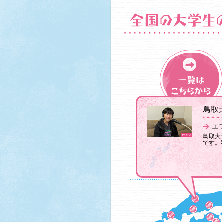
鳥取大
エ
鳥取大
です。