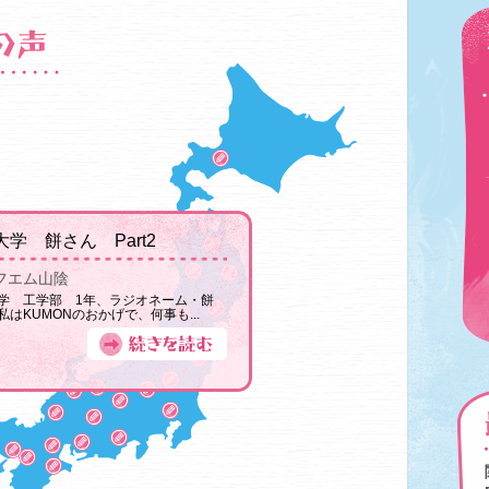
学 餅さん Part2
フエム山陰
学 工学部 1年、ラジオネーム・餅
私はKUMONのおかげで、何事も...