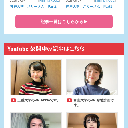
2026.07.04
［
Kiss FM KOBE
］
2026.06.27
［
Kiss FM KOBE
］
神戸大学 さりーさん Part2
神戸大学 さりーさん Part1
記事一覧はこちらから▶
三重大学のRN Annieです。
富山大学のRN 緑地計画で
す。