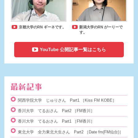
京都大学のRN ギーネです。
新潟大学のRN がーりーで
す。
YouTube 公開記事一覧はこちら
関西学院大学 じゅりさん Part1
［Kiss FM KOBE］
香川大学 てるおさん Part2
［FM香川］
香川大学 てるおさん Part1
［FM香川］
東北大学 全力東北大生さん Part2
［Date fm(FM仙台)］