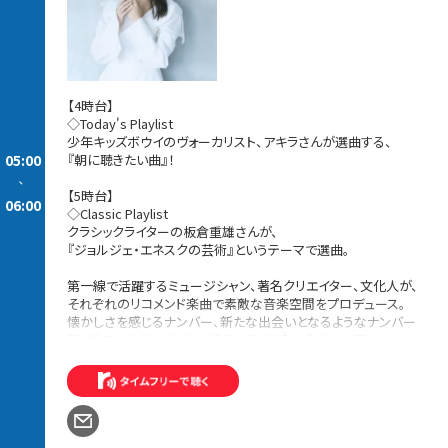
【4時台】
◇Today's Playlist
少年キッズボウイのヴォーカリスト、アキラさんが選曲する、
05:00
『朝に聴きたい曲』！
-
【5時台】
06:00
◇Classic Playlist
クラシックライターの板倉重雄さんが、
『ジョルジェ・エネスクの芸術』というテーマで選曲。
第一線で活躍するミュージシャン、著名クリエイター、文化人が、
それぞれのリコメンド楽曲で素敵な音楽空間をプロデュース。
懐かしさを感じるナンバー、新たな出会いとなるようなナンバー
等、幅広い世代に、時代を超えた邦・洋楽の名曲をお届け！
続きを読む