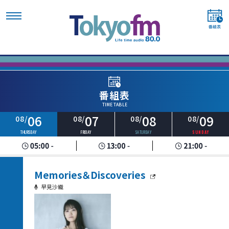
番組表
TIME TABLE
06
07
08
09
08/
08/
08/
08/
THURSDAY
FRIDAY
SATURDAY
SUNDAY
Memories＆Discoveries
早見沙織