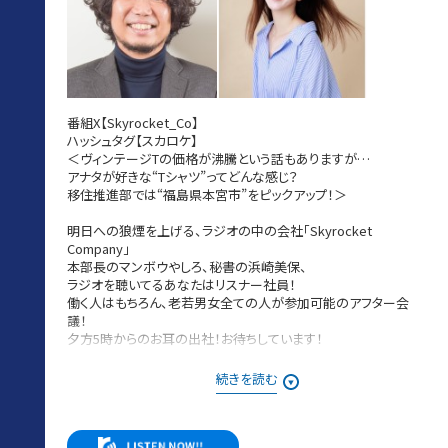
番組X【Skyrocket_Co】
ハッシュタグ【スカロケ】
＜ヴィンテージTの価格が沸騰という話もありますが…
アナタが好きな“Tシャツ”ってどんな感じ？
移住推進部では“福島県本宮市”をピックアップ！＞
明日への狼煙を上げる、ラジオの中の会社「Skyrocket
Company」
本部長のマンボウやしろ、秘書の浜崎美保、
ラジオを聴いてるあなたはリスナー社員！
働く人はもちろん、老若男女全ての人が参加可能のアフター会
議！
夕方5時からのお耳の出社！お待ちしています！
08月06日［木］は・・・
続きを読む
本日の議題は「イチオシTシャツ案件〜この夏の一軍です」
メッセージは番組HPもしくは番組アプリにある
社内掲示板からお送りください。