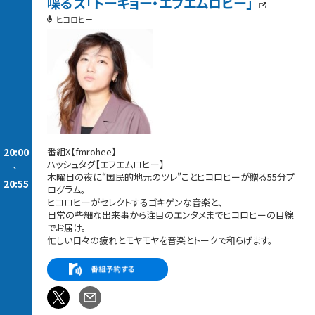
喋るズ「トーキョー・エフエムロヒー」
ヒコロヒー
20:00
番組X【fmrohee】
ハッシュタグ【エフエムロヒー】
-
木曜日の夜に“国民的地元のツレ”ことヒコロヒーが贈る55分プ
20:55
ログラム。
ヒコロヒーがセレクトするゴキゲンな音楽と、
日常の些細な出来事から注目のエンタメまでヒコロヒーの目線
でお届け。
忙しい日々の疲れとモヤモヤを音楽とトークで和らげます。