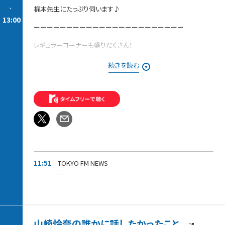
-
梶本先生にたっぷり伺います♪
13:00
ーーーーーーーーーーーーーーーーーーーーーーー
レギュラーコーナーも盛りだくさん！
【今週の「ピックアップ」】
続きを読む
今、玉川徹が注目するニュースを独自目線で解説します。
【発掘！ラジタマ100名曲〜20世紀編〜】
みなさんが推したい20世紀の名曲を募集中！！
番組でご紹介した方には、
「ラジタマ」オリジナルステッカーをプレゼントします。
11:51
TOKYO FM NEWS
---
山崎怜奈の誰かに話したかったこと。