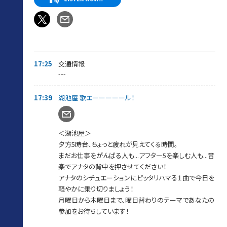
17:39～【 湖池屋歌エーーール 】
ちょっと疲れが見えてくるこの時間…曜日ごとの選曲テーマで、
働くアナタに音楽でエールを届けます！
毎週木曜のテーマは【スコーン！とハマるアンサーソング！】
嬉しかった事、悲しかった事、悩んでいる事、誰かに届けたい想い
などなど…
自由にメッセージをお送りください。
17:25
交通情報
届いたメッセージに対してスカロケが選んだ
---
「スコーン！とハマるアンサーソング」をお送りさせて頂きます。
さらにメッセージ紹介された方には
17:39
湖池屋 歌エーーーーール！
湖池屋お菓子詰め合わせをプレゼントします。
17:45〜【スカロケ 餃子の王将食堂〜いい話、ごちそうさまです】
手作りのアツアツ中華料理と“いい話”で
＜湖池屋＞
心もお腹もパワーチャージしてくれる餃子の王将食堂。
夕方5時台、ちょっと疲れが見えてくる時間。
今週も“お料理”と“いい話メッセージ”を紹介します。
まだお仕事をがんばる人も...アフター5を楽しむ人も...音
18:00～【 あなたにCongratulations! 】
楽でアナタの背中を押させてください！
自分の誕生日、大切な人の誕生日、初めて付き合った日、会社に
アナタのシチュエーションにピッタリハマる１曲で今日を
受かった日...
軽やかに乗り切りましょう！
両親の結婚記念日、何かを始めた日、周年などなど...
あなたが、お祝いしたいことはありませんか？
月曜日から木曜日まで、曜日替わりのテーマであなたの
スカロケから、あなたにCongratulations!の乾杯をお送りします！
参加をお待ちしています！
家事に、残業に忙しい毎日ですが一旦やめて、特別な日くらい乾