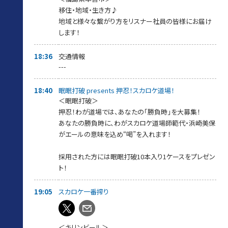
移住・地域・生き方♪
地域と様々な繋がり方をリスナー社員の皆様にお届け
します！
18:36
交通情報
---
18:40
眠眠打破 presents 押忍！スカロケ道場！
＜眠眠打破＞
押忍！わが道場では、あなたの「勝負時」を大募集！
あなたの勝負時に、わがスカロケ道場師範代・浜崎美保
がエールの意味を込め“喝”を入れます！
採用された方には眠眠打破10本入り1ケースをプレゼン
ト！
19:05
スカロケ一番搾り
＜キリンビール＞