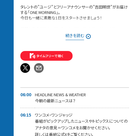
タレントの"ユージ"とフリーアナウンサーの"吉田明世"がお届け
する「ONE MORNING」。
今日も一緒に素敵な1日をスタートさせましょう！
日替わりのリスナーアンケート＜ワンコメ・ワンジャッジ＞
番組Xでのアンケート
続きを読む
⇨投票は
★ONE MORNING 公式Xで実施！★
また「#ワンモ」であ
なたの声=ワンコメを募集中です！
みなさんからの「BEST HITS REQUEST」もHPから募集中！！
採用された方には番組オリジナルステッカーをプレゼントしてい
ます。
＊時間多少前後する場合があります。
また、内容も一部変更となる場合があります＊
06:00
HEADLINE NEWS & WEATHER
今朝の最新ニュースは？
06:15
ワンコメ・ワンジャッジ
番組がピックアップしたニュースやトピックスについての
アナタの意見＝ワンコメをお聞かせください。
詳しくは番組公式Xをご覧ください。