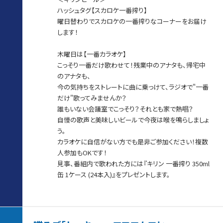
ハッシュタグ【スカロケ一番搾り】
曜日替わりでスカロケの一番搾りなコーナーをお届け
します！
木曜日は【一番カラオケ】
こっそり一番だけ歌わせて！残業中のアナタも、帰宅中
のアナタも、
今の気持ちをストレートに曲に乗っけて、ラジオで"一番
だけ"歌ってみませんか？
誰もいない会議室でこっそり？それとも家で熱唱？
自慢の歌声と美味しいビールで今夜は喉を鳴らしましょ
う。
カラオケに自信がない方でも是非ご参加ください！複数
人参加もOKです！
見事、番組内で歌われた方には『キリン 一番搾り 350ml
缶 1ケース (24本入)』をプレゼントします。