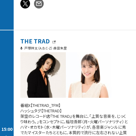
THE TRAD
戸塚祥太（A.B.C-Z） 森音朱里
番組X【THETRAD_TFM】
ハッシュタグ【THETRAD】
架空のレコード店『THE TRAD』を舞台に、「上質な音楽を、じっく
り味わう。」をコンセプトに、稲垣吾郎（月・火曜パーソナリティ）と
ハマ・オカモト（水・木曜パーソナリティ）が、各音楽ジャンルに秀
15:00
でたマイスターたちとともに、本質的で流行に左右されない上質
-