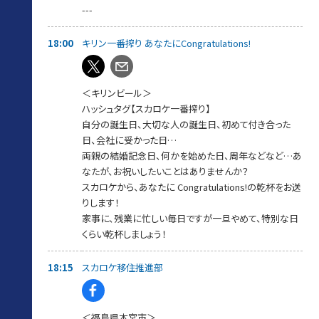
---
番組PODCAST
https://www.tfm.co.jp/podcast/sky/
18:00
キリン一番搾り あなたにCongratulations!
＜キリンビール＞
ハッシュタグ【スカロケ一番搾り】
自分の誕生日、大切な人の誕生日、初めて付き合った
日、会社に受かった日…
両親の結婚記念日、何かを始めた日、周年などなど…あ
なたが、お祝いしたいことはありませんか？
スカロケから、あなたに Congratulations!の乾杯をお送
りします！
家事に、残業に忙しい毎日ですが一旦やめて、特別な日
くらい乾杯しましょう！
18:15
スカロケ移住推進部
＜福島県本宮市＞