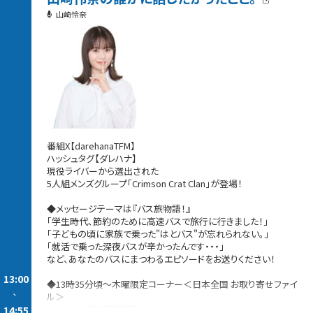
山崎怜奈
番組X【darehanaTFM】
ハッシュタグ【ダレハナ】
現役ライバーから選出された
5人組メンズグループ「Crimson Crat Clan」が登場！
◆メッセージテーマは『バス旅物語！』
「学生時代、節約のために高速バスで旅行に行きました！」
「子どもの頃に家族で乗った"はとバス"が忘れられない。」
「就活で乗った深夜バスが辛かったんです・・・」
など、あなたのバスにまつわるエピソードをお送りください！
13:00
◆13時35分頃〜木曜限定コーナー＜日本全国 お取り寄せファイ
-
ル＞
ついに47都道府県制覇！
14:55