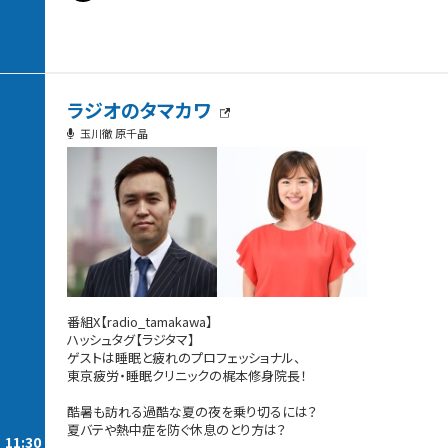
ラジオのタマカワ
玉川徹 原千晶
番組X【radio_tamakawa】
ハッシュタグ【ラジタマ】
ゲストは睡眠と疲れのプロフェッショナル、
東京疲労・睡眠クリニックの梶本修身院長！
酷暑も訪れる過酷な夏の夜を乗り切るには？
夏バテや熱中症を防ぐ休息のとり方は？
11:30