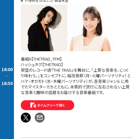
戸塚祥太（A.B.C-Z） 森音朱里
番組X【THETRAD_TFM】
ハッシュタグ【THETRAD】
16:00
架空のレコード店『THE TRAD』を舞台に、「上質な音楽を、じっく
り味わう。」をコンセプトに、稲垣吾郎（月・火曜パーソナリティ）と
-
ハマ・オカモト（水・木曜パーソナリティ）が、各音楽ジャンルに秀
16:50
でたマイスターたちとともに、本質的で流行に左右されない上質
な音楽と趣味の話題をお届けする音楽番組です。