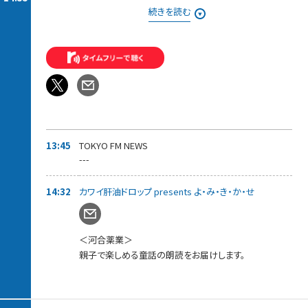
それでも、お取り寄せの旅は終わらない・・・！
続きを読む
東京にいながらにしてうまいものをお取り寄せできる、このすば
らしき世界。
知っていれば、ギフトに、家族や仲間と一緒に、自分へのご褒美
に、
いろんなシーンで役に立つお取り寄せの逸品を紹介。
◆13時55分ごろ〜ゲスト：5人組メンズグループ「Crimson Crat
Clan」
現役ライバーから選出された5人組メンズグループ「Crimson
Crat Clan」から、
「ターゴ・C・マーキス」さんと「ミナト・C・エンペラー 」さん が登
13:45
TOKYO FM NEWS
場！
---
先月リリースされた新曲「DO YOU WANNA DANCE?」についてお
話を伺っていきます。
14:32
カワイ肝油ドロップ presents よ・み・き・か・せ
＜河合薬業＞
親子で楽しめる童話の朗読をお届けします。