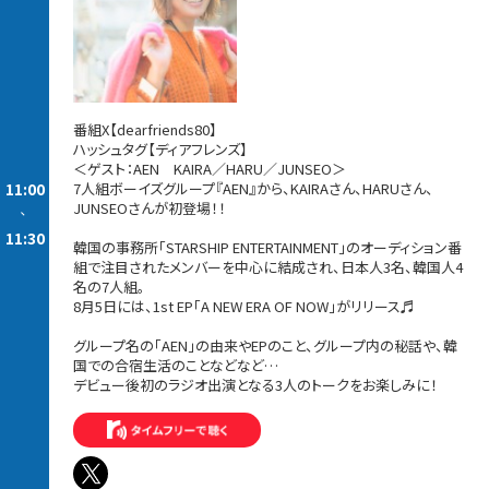
番組X【dearfriends80】
ハッシュタグ【ディアフレンズ】
＜ゲスト：AEN KAIRA／HARU／JUNSEO＞
11:00
7人組ボーイズグループ『AEN』から、KAIRAさん、HARUさん、
JUNSEOさんが初登場！！
-
11:30
韓国の事務所「STARSHIP ENTERTAINMENT」のオーディション番
組で注目されたメンバーを中心に結成され、日本人3名、韓国人4
名の7人組。
8月5日には、1st EP「A NEW ERA OF NOW」がリリース♬
グループ名の「AEN」の由来やEPのこと、グループ内の秘話や、韓
国での合宿生活のことなどなど…
デビュー後初のラジオ出演となる3人のトークをお楽しみに！