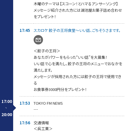
杯しましょう！
木曜のテーマは【スコーン！とハマるアンサーソング】
メッセージを紹介された方には、番組からプレゼント差し上げま
メッセージ紹介された方には湖池屋お菓子詰め合わせ
す。
をプレゼント！
18:15～【 スカロケ移住推進部 】
“移住のプロ！”
17:45
スカロケ 餃子の王将食堂～いい話、ごちそうさまです。
雑誌「TURNS」プロデューサー【 堀口正裕 】さんが
最新の移住事情をお届けしていきます。
今回は、【 福島県本宮市 】をピックアップ！
堀口さんへ移住に関する情報や質問などもお待ちしています。
＜餃子の王将＞
あなたがパワーをもらった“いい話”を大募集！
18:40～【 押忍！スカロケ道場 】
浜崎師範が極上な喝をあなたに注入！
いい話で心を満たし、餃子の王将のメニューでおなかを
みなさんの勝負時のメッセージをお待ちしています。
満たします。
紹介された方には【 眠眠打破1ケース10本入り】をプレゼント。
メッセージが採用された方には餃子の王将で使用でき
メッセージはスカロケのアプリ、またはホームページから！
る
お食事券3000円分をプレゼント！
19:05～【 スカロケ一番搾り～1番カラオケ 】
曜日替わりでスカロケの一番搾りなコーナーをお届けしていま
すが、
17:00
17:53
TOKYO FM NEWS
木曜日は「一番カラオケ」
-
---
あなたの今の気持ちを曲に乗せて、こっそり一番だけ歌ってくだ
20:00
さい！
見事歌いきった方には「KIRIN 一番搾り」をプレゼント！
17:56
交通情報
詳しくは我が社のアプリ＆HPをご覧ください。
＜呉工業＞