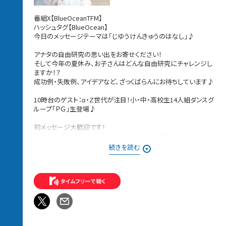
番組X【BlueOceanTFM】
ハッシュタグ【BlueOcean】
今日のメッセージテーマは「じゆうけんきゅうのはなし」♪
アナタの自由研究の思い出をお寄せください！
そして今年の夏休み、お子さんはどんな自由研究にチャレンジし
ますか！？
成功例・失敗例、アイデアなど、ざっくばらんにお待ちしています♪
10時台のゲスト：α・Z世代が注目！小・中・高校生14人組ダンスグ
ループ「ＰＧ」生登場♪
初メッセージ大歓迎です！
日々の生活に役立つラジオ井戸端会議へのご参加お待ちしてい
ます！
続きを読む
メッセージは、Blue Oceanのウェブサイト、メッセージフォームか
ら♪