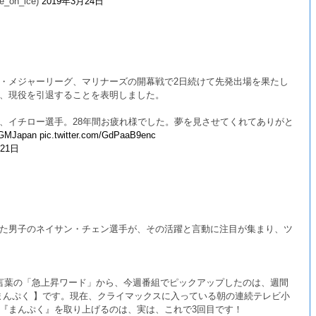
on_ice)
2019年3月24日
・メジャーリーグ、マリナーズの開幕戦で2日続けて先発出場を果たし
、現役を引退することを表明しました。
、イチロー選手。28年間お疲れ様でした。夢を見させてくれてありがと
GMJapan
pic.twitter.com/GdPaaB9enc
月21日
た男子のネイサン・チェン選手が、その活躍と言動に注目が集まり、ツ
言葉の「急上昇ワード」から、今週番組でピックアップしたのは、週間
 まんぷく 】です。現在、クライマックスに入っている朝の連続テレビ小
『まんぷく』を取り上げるのは、実は、これで3回目です！