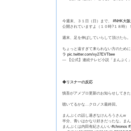
今週末、３１日（日）まで、
#NHK大
公開されていますよ（１０時?１８時）
週末、足を伸ばしていらして頂けたら。
ちょっと遠すぎて来られない方のために
ラ
pic.twitter.com/xy27EVTbee
— 【公式】連続テレビ小説「まんぷく」 (@as
◆リスナーの反応
慎吾がアメブロ更新のお知らせしてきた
聴いてるかな…クロノス最終回。
まんぷくの話し過ぎなけんろうさんw
半分、青いはかなり好きだったな。まん
まんぷくは内田有紀さんいい
#chronos