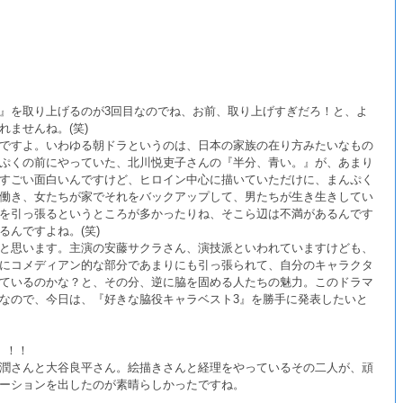
』を取り上げるのが3回目なのでね、お前、取り上げすぎだろ！と、よ
ませんね。(笑)
ですよ。いわゆる朝ドラというのは、日本の家族の在り方みたいなもの
ぷくの前にやっていた、北川悦吏子さんの『半分、青い。』が、あまり
すごい面白いんですけど、ヒロイン中心に描いていただけに、まんぷく
働き、女たちが家でそれをバックアップして、男たちが生き生きしてい
を引っ張るというところが多かったりね、そこら辺は不満があるんです
んですよね。(笑)
と思います。主演の安藤サクラさん、演技派といわれていますけども、
にコメディアン的な部分であまりにも引っ張られて、自分のキャラクタ
ているのかな？と、その分、逆に脇を固める人たちの魅力。このドラマ
なので、今日は、『好きな脇役キャラベスト3』を勝手に発表したいと
』
！！
潤さんと大谷良平さん。絵描きさんと経理をやっているその二人が、頑
ーションを出したのが素晴らしかったですね。