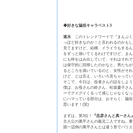
◆好きな脇役キャラベスト3
速水
このトレンドワードで『まんぷく
っぽど好きなのか！と言われるのかもしれ
見てますけど、結構、イライラもするん
をずっと描いてくるわけですけど、まん
にも枠をはみ出していて、それはそれで
は保守的に回帰したのかなと。男たちが
るところを描いているのと、女性がそれ
けど、とは言え、いろいろ見ちゃっている
そこで、今日は、役者さんの話をしよう
僕は、お母さんの鈴さん、松坂慶子さん
ーでグイグイくるって感じじゃなくなっ
にハマっている部分は、おそらく、脇役
思います！(笑)
まずは、第3位！
『忠彦さんと真一さん
主人公の萬平さんの義兄二人ですね。要
固一辺倒の萬平さんとは違う形でバリエ