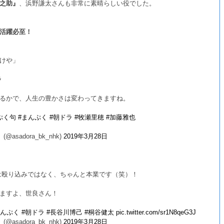
之助』
、浜野謙太さんも非常に素晴らしい役でした。
活躍必至！
けや」
ラ
るかで、人生の豊かさは変わってきますね。
ぷく句
#まんぷく
#朝ドラ
#牧瀬里穂
#加藤雅也
adora_bk_nhk)
2019年3月28日
は殴り込みではなく、ちゃんと本業です（笑）！
ますよ、世良さん！
まんぷく
#朝ドラ
#長谷川博己
#桐谷健太
pic.twitter.com/sr1N8qeG3J
adora_bk_nhk)
2019年3月28日