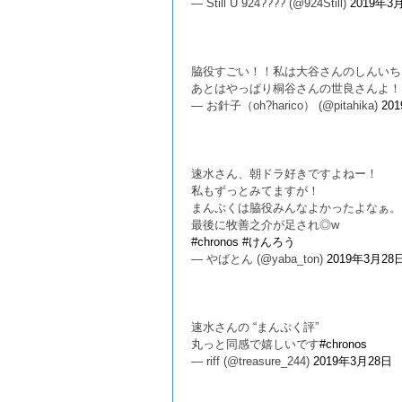
— Still U 924???? (@924Still)
2019年3
脇役すごい！！私は大谷さんのしんいち
あとはやっぱり桐谷さんの世良さんよ
— お針子（oh?harico） (@pitahika)
20
速水さん、朝ドラ好きですよねー！
私もずっとみてますが！
まんぷくは脇役みんなよかったよなぁ。
最後に牧善之介が足され◎w
#chronos
#けんろう
— やばとん (@yaba_ton)
2019年3月28
速水さんの “まんぷく評”
丸っと同感で嬉しいです
#chronos
— riff (@treasure_244)
2019年3月28日