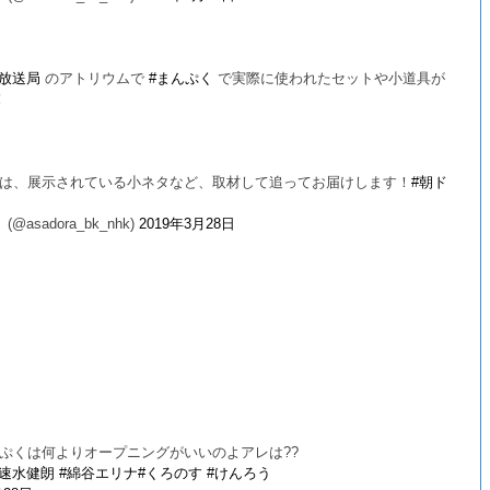
阪放送局
のアトリウムで
#まんぷく
で実際に使われたセットや小道具が
！
は、展示されている小ネタなど、取材して追ってお届けします！
#朝ド
adora_bk_nhk)
2019年3月28日
ぷくは何よりオープニングがいいのよアレは??
#速水健朗
#綿谷エリナ
#くろのす
#けんろう