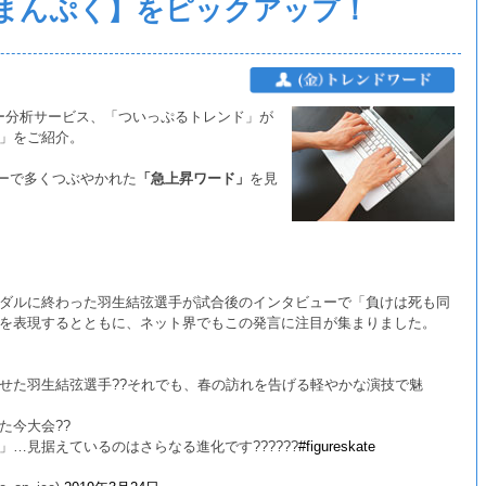
まんぷく】をピックアップ！
ター分析サービス、「ついっぷるトレンド」が
」をご紹介。
ターで多くつぶやかれた
「急上昇ワード」
を見
ダルに終わった羽生結弦選手が試合後のインタビューで「負けは死も同
を表現するとともに、ネット界でもこの発言に注目が集まりました。
せた羽生結弦選手??それでも、春の訪れを告げる軽やかな演技で魅
た今大会??
…見据えているのはさらなる進化です??????
#figureskate