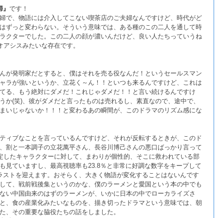
婦』
です！
婦で、物語には介入してこない喫茶店のご夫婦なんですけど、時代がど
はずっと変わらない。そういう意味では、ある種のこの二人を通して時
ラクターでした。この二人の顔が濃いんだけど、良い人たちっていうね
るオアシスみたいな存在です。
んが発明家だとすると、僕はそれを売る役なんだ！というセールスマン
ャラが強いというか、立花く～ん！！といつも来るんですけど、これは
てる、もう絶対にダメだ！これじゃダメだ！！と言い続けるんですけ
うか(笑)、彼がダメだと言ったものは売れるし、素直なので、途中で、
まいじゃないか！！！と変わるあの瞬間が、このドラマのリズム感にな
ティブなことを言っているんですけど、それが反転するときが、このド
、割と一本調子の立花萬平さん、長谷川博己さんの悪口ばっかり言って
安定したキャラクターに対して、まわりが個性的、そこに救われている部
も見ていますし、最高視聴率も23.8％と非常に好調な数字をキープして
ラストを迎えます。おそらく、大きく物語が変化することはないんです
して、戦前戦後集というのかな、僕のラーメンと愛国という本の中でも
ない中国由来のはずのラーメンが、いかに日本の中でローカライズさ
と、食の産業化みたいなものを、描き切ったドラマという意味では、朝
た、その重要な脇役たちの話をしました。