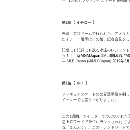
— 【公式】フジテレビスケート (@online_
第2位【 イチロー 】
先週、東京ドームで行われた、アメリカ
たイチロー選手はその後、記者会見をし
記憶にも記録にも残る永遠のレジェンド
う！！！
@MGMJapan
#MLB開幕戦
#M
— MLB Japan (@MLBJapan)
2019年3
第1位【 ネイ 】
フィギュアスケートの世界選手権を制し
イッターでも盛り上がりました。
この1週間、ツイッターでつぶやかれた
急上昇ワードで15位にランクされた【
説『まんぷく』。このトレンドワードで