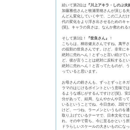
続いて第2位は
『川上アキラ・しのぶ夫
加藤雅也さんと牧瀬里穂さんが演じる夫
んどん変化していく中で、この二人だけ
代の変化をより浮き出させるためのキャ
(笑)。キャラの良さは、なんか救われ
そして第1位！
『世良さん』
！
こちらは、桐谷健太さんですね。萬平さ
の役割の世良さんです。けど、非常にキ
絶対に売れへん！とずっと言い続けてい
ど、彼が言うことは絶対に反転するとい
絶対に売れへん！と言ってたものが、う
っていると思います。
お母さんの鈴さんも、ずっとずっとネガ
ラマのはじけるポイントという意味では
るような感じがするんですけど(笑)、
分があって、結局、なんやかんや言って
いるということでね、今日含め、2回で
けど、一つね、ラーメンというものを通
取り上げているテーマで、日本文化では
れ、その中で育ち、今に至るかという所
ドラらしいスケールの大きいものになっ