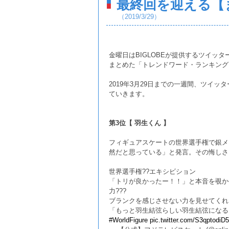
最終回を迎える【
（2019/3/29）
金曜日はBIGLOBEが提供するツイッ
まとめた「トレンドワード・ランキング
2019年3月29日までの一週間、ツイッ
ていきます。
第3位【 羽生くん 】
フィギュアスケートの世界選手権で銀メ
然だと思っている」と発言。その悔しさ
世界選手権??エキシビション
「トリが良かったー！！」と本音を覗か
力???
ブランクを感じさせない力を見せてくれ
「もっと羽生結弦らしい羽生結弦になる」
#WorldFigure
pic.twitter.com/S3qptodiD5