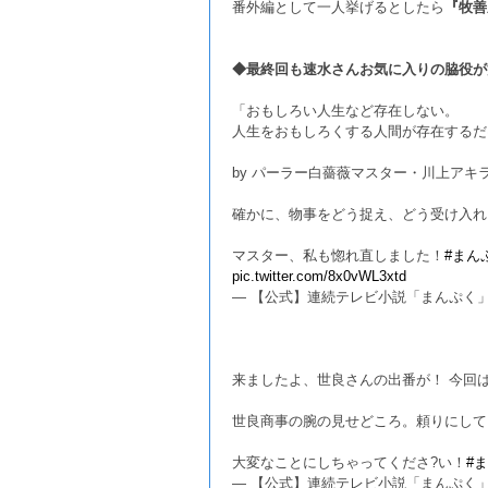
番外編として一人挙げるとしたら
『牧善
◆最終回も速水さんお気に入りの脇役が
「おもしろい人生など存在しない。
人生をおもしろくする人間が存在するだ
by パーラー白薔薇マスター・川上アキ
確かに、物事をどう捉え、どう受け入れ
マスター、私も惚れ直しました！
#まん
pic.twitter.com/8x0vWL3xtd
— 【公式】連続テレビ小説「まんぷく」 (@as
来ましたよ、世良さんの出番が！ 今回
世良商事の腕の見せどころ。頼りにして
大変なことにしちゃってくださ?い！
#
— 【公式】連続テレビ小説「まんぷく」 (@as