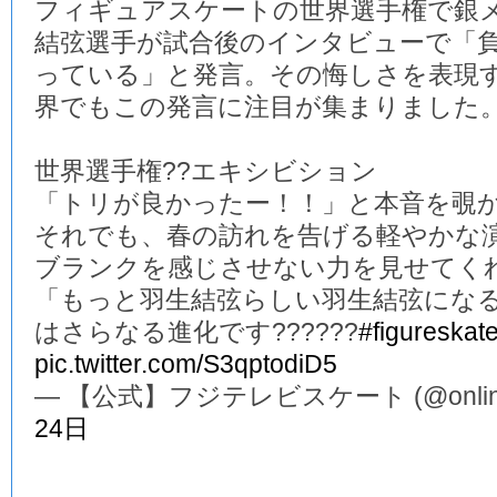
フィギュアスケートの世界選手権で銀
結弦選手が試合後のインタビューで「
っている」と発言。その悔しさを表現
界でもこの発言に注目が集まりました
世界選手権??エキシビション
「トリが良かったー！！」と本音を覗か
それでも、春の訪れを告げる軽やかな演
ブランクを感じさせない力を見せてくれ
「もっと羽生結弦らしい羽生結弦にな
はさらなる進化です??????
#figureskat
pic.twitter.com/S3qptodiD5
— 【公式】フジテレビスケート (@online_
24日