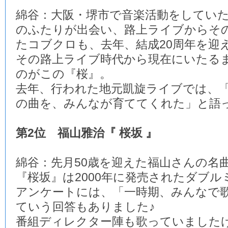
綿谷：大阪・堺市で音楽活動をしてい
のふたりが出会い、路上ライブからそ
たコブクロも、去年、結成20周年を迎
その路上ライブ時代から現在にいたる
のがこの『桜』。
去年、行われた地元凱旋ライブでは、
の曲を、みんなが育ててくれた」と語
第2位 福山雅治『 桜坂 』
綿谷：先月50歳を迎えた福山さんの名
『桜坂』は2000年に発売されたダブル
アンケートには、「一時期、みんなで
ていう回答もありました♪
番組ディレクター陣も歌っていました