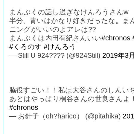
まんぷくの話し過ぎなけんろうさんw
半分、青いはかなり好きだったな。ま
ニングがいいのよアレは??
まんぷくは内田有紀さんいい
#chronos
#くろのす
#けんろう
— Still U 924???? (@924Still)
2019年3
脇役すごい！！私は大谷さんのしんい
あとはやっぱり桐谷さんの世良さんよ
#chronos
— お針子（oh?harico） (@pitahika)
20