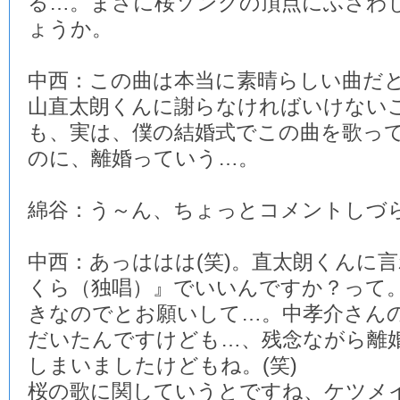
る…。まさに桜ソングの頂点にふさわ
ょうか。
中西：この曲は本当に素晴らしい曲だ
山直太朗くんに謝らなければいけない
も、実は、僕の結婚式でこの曲を歌っ
のに、離婚っていう…。
綿谷：う～ん、ちょっとコメントしづ
中西：あっははは(笑)。直太朗くんに
くら（独唱）』でいいんですか？って
きなのでとお願いして…。中孝介さん
だいたんですけども…、残念ながら離
しまいましたけどもね。(笑)
桜の歌に関していうとですね、ケツメ