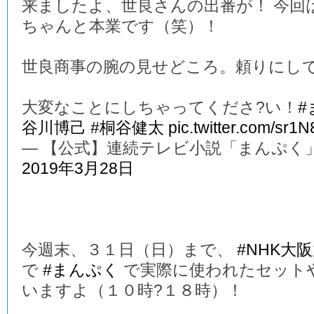
来ましたよ、世良さんの出番が！ 今回
ちゃんと本業です（笑）！
世良商事の腕の見せどころ。頼りにし
大変なことにしちゃってくださ?い！
#
谷川博己
#桐谷健太
pic.twitter.com/sr1
— 【公式】連続テレビ小説「まんぷく」 (@a
2019年3月28日
今週末、３１日（日）まで、
#NHK大
で
#まんぷく
で実際に使われたセット
いますよ（１０時?１８時）！