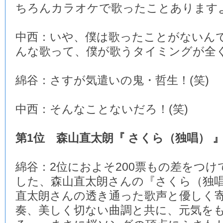
ちろんカラオケで歌ったことあります
中西：いや、僕は歌ったことがないん
んな歌って、僕が歌うタイミングが全く
綿谷：さすが気遣いの鬼・哲生！(笑)
中西：そんなことないだろ！(笑)
第1位 森山直太朗『 さくら（独唱） 
綿谷：2位におよそ200票もの差をつけ
した、森山直太朗さんの『さくら（独
直太朗さんの透き通った歌声と優しく
奏、美しく切ない曲調と共に、元気を