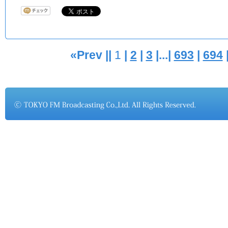
«Prev ||
1
|
2
|
3
|...|
693
|
694