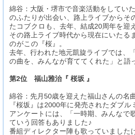
綿谷：大阪・堺市で音楽活動をしてい
のふたりが出会い、路上ライブからそ
たコブクロも、去年、結成20周年を迎
その路上ライブ時代から現在にいたる
のがこの『桜』。
去年、行われた地元凱旋ライブでは、
の曲を、みんなが育ててくれた」と語
第2位 福山雅治『 桜坂 』
綿谷：先月50歳を迎えた福山さんの名
『桜坂』は2000年に発売されたダブル
アンケートには、「一時期、みんなで
ていう回答もありました♪
番組ディレクター陣も歌っていました