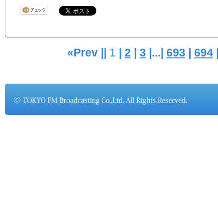
«Prev ||
1
|
2
|
3
|...|
693
|
694