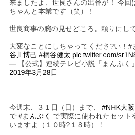
来ましたよ、世良さんの出番が！ 今回
ちゃんと本業です（笑）！
世良商事の腕の見せどころ。頼りにし
大変なことにしちゃってくださ?い！
#
谷川博己
#桐谷健太
pic.twitter.com/sr1
— 【公式】連続テレビ小説「まんぷく」 (@a
2019年3月28日
今週末、３１日（日）まで、
#NHK大
で
#まんぷく
で実際に使われたセット
いますよ（１０時?１８時）！