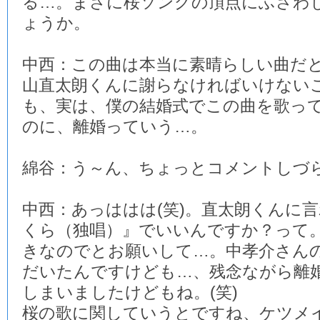
る…。まさに桜ソングの頂点にふさわ
ょうか。
中西：この曲は本当に素晴らしい曲だ
山直太朗くんに謝らなければいけない
も、実は、僕の結婚式でこの曲を歌っ
のに、離婚っていう…。
綿谷：う～ん、ちょっとコメントしづ
中西：あっははは(笑)。直太朗くんに
くら（独唱）』でいいんですか？って
きなのでとお願いして…。中孝介さん
だいたんですけども…、残念ながら離
しまいましたけどもね。(笑)
桜の歌に関していうとですね、ケツメ