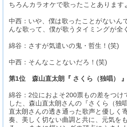
ちろんカラオケで歌ったことあります
中西：いや、僕は歌ったことがないん
んな歌って、僕が歌うタイミングが全く
綿谷：さすが気遣いの鬼・哲生！(笑)
中西：そんなことないだろ！(笑)
第1位 森山直太朗『 さくら（独唱） 
綿谷：2位におよそ200票もの差をつけ
した、森山直太朗さんの『さくら（独
直太朗さんの透き通った歌声と優しく
奏、美しく切ない曲調と共に、元気を