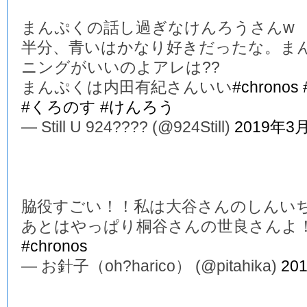
まんぷくの話し過ぎなけんろうさんw
半分、青いはかなり好きだったな。ま
ニングがいいのよアレは??
まんぷくは内田有紀さんいい
#chronos
#くろのす
#けんろう
— Still U 924???? (@924Still)
2019年3
脇役すごい！！私は大谷さんのしんい
あとはやっぱり桐谷さんの世良さんよ
#chronos
— お針子（oh?harico） (@pitahika)
20