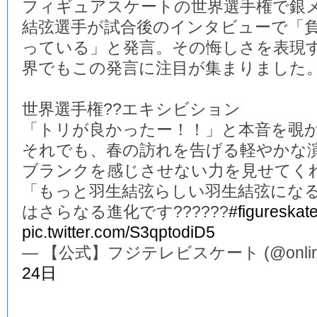
フィギュアスケートの世界選手権で銀
結弦選手が試合後のインタビューで「
っている」と発言。その悔しさを表現
界でもこの発言に注目が集まりました
世界選手権??エキシビション
「トリが良かったー！！」と本音を覗か
それでも、春の訪れを告げる軽やかな演
ブランクを感じさせない力を見せてくれ
「もっと羽生結弦らしい羽生結弦にな
はさらなる進化です??????
#figureskat
pic.twitter.com/S3qptodiD5
— 【公式】フジテレビスケート (@online_
24日