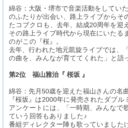
綿谷：大阪・堺市で音楽活動をしてい
のふたりが出会い、路上ライブからそ
たコブクロも、去年、結成20周年を迎
その路上ライブ時代から現在にいたる
のがこの『桜』。
去年、行われた地元凱旋ライブでは、
の曲を、みんなが育ててくれた」と語
第2位 福山雅治『 桜坂 』
綿谷：先月50歳を迎えた福山さんの名
『桜坂』は2000年に発売されたダブル
アンケートには、「一時期、みんなで
ていう回答もありました♪
番組ディレクター陣も歌っていました