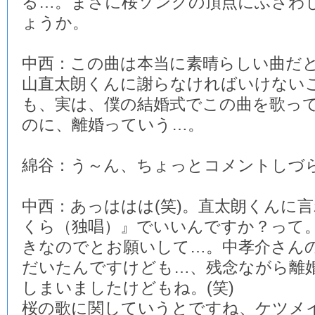
る…。まさに桜ソングの頂点にふさわ
ょうか。
中西：この曲は本当に素晴らしい曲だ
山直太朗くんに謝らなければいけない
も、実は、僕の結婚式でこの曲を歌っ
のに、離婚っていう…。
綿谷：う～ん、ちょっとコメントしづ
中西：あっははは(笑)。直太朗くんに
くら（独唱）』でいいんですか？って
きなのでとお願いして…。中孝介さん
だいたんですけども…、残念ながら離
しまいましたけどもね。(笑)
桜の歌に関していうとですね、ケツメ