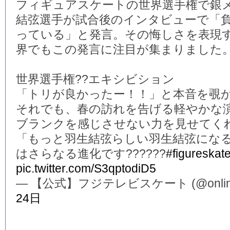
フィギュアスケートの世界選手権で銀
結弦選手が試合後のインタビューで「
っている」と発言。その悔しさを表現
界でもこの発言に注目が集まりました
世界選手権??エキシビション
「トリが良かったー！！」と本音を覗か
それでも、春の訪れを告げる軽やかな演
ブランクを感じさせない力を見せてくれ
「もっと羽生結弦らしい羽生結弦にな
はさらなる進化です??????
#figureskat
pic.twitter.com/S3qptodiD5
— 【公式】フジテレビスケート (@online_
24日