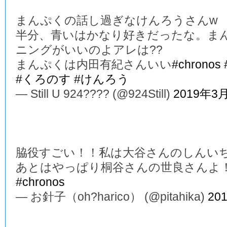
まんぷくの話し過ぎなけんろうさんw
半分、青いはかなり好きだったな。ま
ニングがいいのよアレは??
まんぷくは内田有紀さんいい
#chronos
#くろのす
#けんろう
— Still U 924???? (@924Still)
2019年3
脇役すごい！！私は大谷さんのしんい
あとはやっぱり桐谷さんの世良さんよ
#chronos
— お針子（oh?harico） (@pitahika)
20