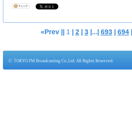
«Prev ||
1
|
2
|
3
|...|
693
|
694