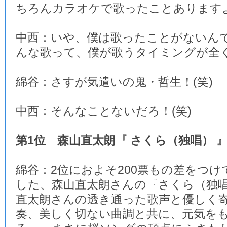
ちろんカラオケで歌ったことあります
中西：いや、僕は歌ったことがないん
んな歌って、僕が歌うタイミングが全く
綿谷：さすが気遣いの鬼・哲生！(笑)
中西：そんなことないだろ！(笑)
第1位 森山直太朗『 さくら（独唱） 
綿谷：2位におよそ200票もの差をつけ
した、森山直太朗さんの『さくら（独
直太朗さんの透き通った歌声と優しく
奏、美しく切ない曲調と共に、元気を