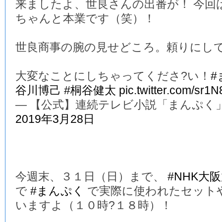
来ましたよ、世良さんの出番が！ 今回
ちゃんと本業です（笑）！
世良商事の腕の見せどころ。頼りにし
大変なことにしちゃってくださ?い！
#
谷川博己
#桐谷健太
pic.twitter.com/sr1
— 【公式】連続テレビ小説「まんぷく」 (@a
2019年3月28日
今週末、３１日（日）まで、
#NHK大
で
#まんぷく
で実際に使われたセット
いますよ（１０時?１８時）！