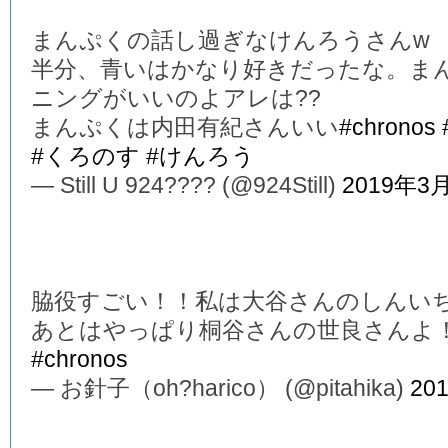
まんぷくの話し過ぎなけんろうさんw
半分、青いはかなり好きだったな。ま
ニングがいいのよアレは??
まんぷくは内田有紀さんいい
#chronos
#くろのす
#けんろう
— Still U 924???? (@924Still)
2019年3
脇役すごい！！私は大谷さんのしんい
あとはやっぱり桐谷さんの世良さんよ
#chronos
— お針子（oh?harico） (@pitahika)
20