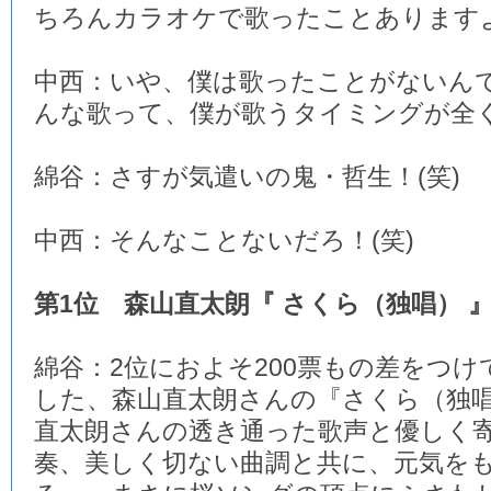
ちろんカラオケで歌ったことあります
中西：いや、僕は歌ったことがないん
んな歌って、僕が歌うタイミングが全く
綿谷：さすが気遣いの鬼・哲生！(笑)
中西：そんなことないだろ！(笑)
第1位 森山直太朗『 さくら（独唱） 
綿谷：2位におよそ200票もの差をつけ
した、森山直太朗さんの『さくら（独
直太朗さんの透き通った歌声と優しく
奏、美しく切ない曲調と共に、元気を