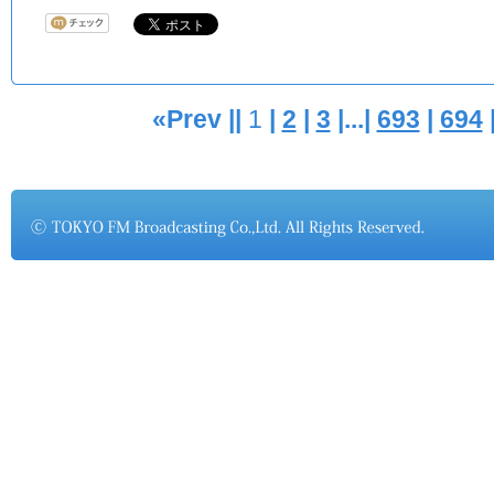
«Prev ||
1
|
2
|
3
|...|
693
|
694