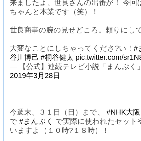
来ましたよ、世良さんの出番が！ 今回
ちゃんと本業です（笑）！
世良商事の腕の見せどころ。頼りにし
大変なことにしちゃってくださ?い！
#
谷川博己
#桐谷健太
pic.twitter.com/sr1
— 【公式】連続テレビ小説「まんぷく」 (@a
2019年3月28日
今週末、３１日（日）まで、
#NHK大
で
#まんぷく
で実際に使われたセット
いますよ（１０時?１８時）！