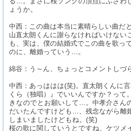
る…。まさに桜ソングの頂点にふさわ
ょうか。
中西：この曲は本当に素晴らしい曲だ
山直太朗くんに謝らなければいけない
も、実は、僕の結婚式でこの曲を歌っ
のに、離婚っていう…。
綿谷：う～ん、ちょっとコメントしづ
中西：あっははは(笑)。直太朗くんに
くら（独唱）』でいいんですか？って
きなのでとお願いして…。中孝介さん
だいたんですけども…、残念ながら離
しまいましたけどもね。(笑)
桜の歌に関していうとですね、ケツメ