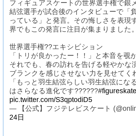
フィギュアスケートの世界選手権で銀
結弦選手が試合後のインタビューで「
っている」と発言。その悔しさを表現
界でもこの発言に注目が集まりました
世界選手権??エキシビション
「トリが良かったー！！」と本音を覗か
それでも、春の訪れを告げる軽やかな演
ブランクを感じさせない力を見せてくれ
「もっと羽生結弦らしい羽生結弦にな
はさらなる進化です??????
#figureskat
pic.twitter.com/S3qptodiD5
— 【公式】フジテレビスケート (@online_
24日