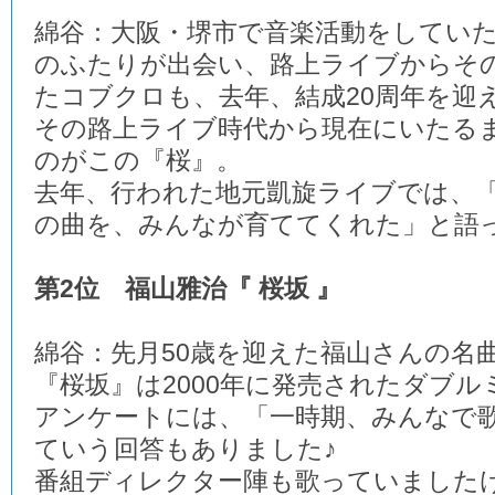
綿谷：大阪・堺市で音楽活動をしてい
のふたりが出会い、路上ライブからそ
たコブクロも、去年、結成20周年を迎
その路上ライブ時代から現在にいたる
のがこの『桜』。
去年、行われた地元凱旋ライブでは、
の曲を、みんなが育ててくれた」と語
第2位 福山雅治『 桜坂 』
綿谷：先月50歳を迎えた福山さんの名
『桜坂』は2000年に発売されたダブル
アンケートには、「一時期、みんなで
ていう回答もありました♪
番組ディレクター陣も歌っていました