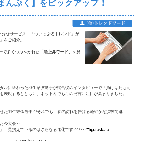
まんぷく】をピックアップ！
ター分析サービス、「ついっぷるトレンド」が
」をご紹介。
ターで多くつぶやかれた
「急上昇ワード」
を見
ダルに終わった羽生結弦選手が試合後のインタビューで「負けは死も同
を表現するとともに、ネット界でもこの発言に注目が集まりました。
せた羽生結弦選手??それでも、春の訪れを告げる軽やかな演技で魅
た今大会??
…見据えているのはさらなる進化です??????
#figureskate