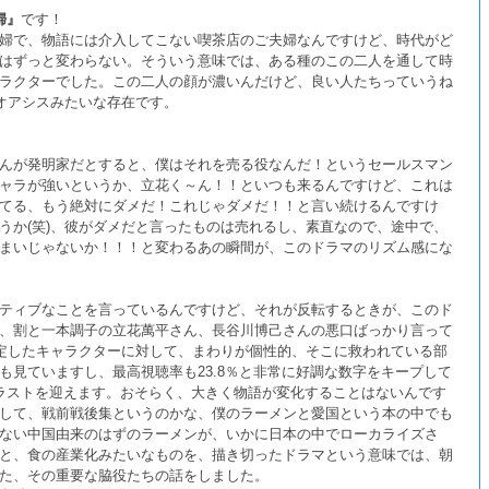
婦』
です！
婦で、物語には介入してこない喫茶店のご夫婦なんですけど、時代がど
はずっと変わらない。そういう意味では、ある種のこの二人を通して時
ラクターでした。この二人の顔が濃いんだけど、良い人たちっていうね
るオアシスみたいな存在です。
んが発明家だとすると、僕はそれを売る役なんだ！というセールスマン
ャラが強いというか、立花く～ん！！といつも来るんですけど、これは
てる、もう絶対にダメだ！これじゃダメだ！！と言い続けるんですけ
うか(笑)、彼がダメだと言ったものは売れるし、素直なので、途中で、
まいじゃないか！！！と変わるあの瞬間が、このドラマのリズム感にな
ティブなことを言っているんですけど、それが反転するときが、このド
、割と一本調子の立花萬平さん、長谷川博己さんの悪口ばっかり言って
安定したキャラクターに対して、まわりが個性的、そこに救われている部
も見ていますし、最高視聴率も23.8％と非常に好調な数字をキープして
ラストを迎えます。おそらく、大きく物語が変化することはないんです
して、戦前戦後集というのかな、僕のラーメンと愛国という本の中でも
ない中国由来のはずのラーメンが、いかに日本の中でローカライズさ
と、食の産業化みたいなものを、描き切ったドラマという意味では、朝
た、その重要な脇役たちの話をしました。