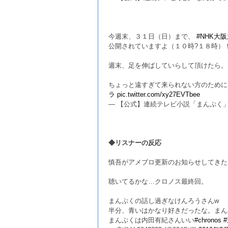
今週末、３１日（日）まで、
#NHK大
公開されていますよ（１０時?１８時）
週末、足を伸ばしていらして頂けたら。
ちょっと遠すぎて来られない方のために
ラ
pic.twitter.com/xy27EVTbee
— 【公式】連続テレビ小説「まんぷく」 (@as
◆リスナーの反応
慎吾がアメブロ更新のお知らせしてきた
聴いてるかな…クロノス最終回。
まんぷくの話し過ぎなけんろうさんw
半分、青いはかなり好きだったな。まん
まんぷくは内田有紀さんいい
#chronos