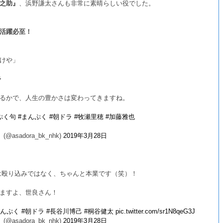
之助』
、浜野謙太さんも非常に素晴らしい役でした。
活躍必至！
けや」
ラ
るかで、人生の豊かさは変わってきますね。
ぷく句
#まんぷく
#朝ドラ
#牧瀬里穂
#加藤雅也
adora_bk_nhk)
2019年3月28日
は殴り込みではなく、ちゃんと本業です（笑）！
ますよ、世良さん！
まんぷく
#朝ドラ
#長谷川博己
#桐谷健太
pic.twitter.com/sr1N8qeG3J
adora_bk_nhk)
2019年3月28日