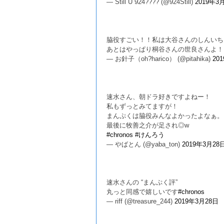
— Still U 924???? (@924Still)
2019年3
脇役すごい！！私は大谷さんのしんいち
あとはやっぱり桐谷さんの世良さんよ
— お針子（oh?harico） (@pitahika)
20
速水さん、朝ドラ好きですよねー！
私もずっとみてますが！
まんぷくは脇役みんなよかったよなぁ。
最後に牧善之介が足され◎w
#chronos
#けんろう
— やばとん (@yaba_ton)
2019年3月28
速水さんの “まんぷく評”
丸っと同感で嬉しいです
#chronos
— riff (@treasure_244)
2019年3月28日