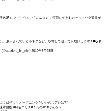
阪放送局
のアトリウムで
#まんぷく
で実際に使われたセットや小道具が
！
は、展示されている小ネタなど、取材して追ってお届けします！
#朝ド
adora_bk_nhk)
2019年3月28日
ぷくは何よりオープニングがいいのよアレは??
#速水健朗
#綿谷エリナ
#くろのす
#けんろう