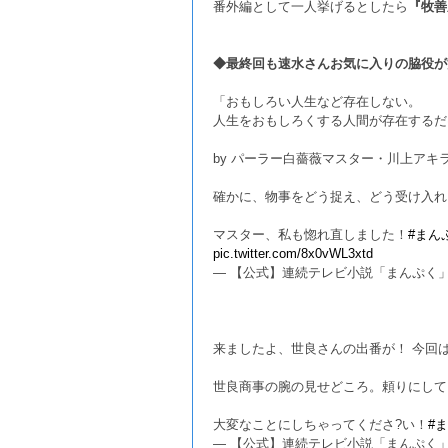
番外編として一人挙げるとしたら
『牧善
◆最終回も速水さんお気に入りの脇役が
「おもしろい人生など存在しない。
人生をおもしろくする人間が存在するだ
by パーラー白薔薇マスター・川上アキ
確かに、物事をどう捉え、どう受け入れ
マスター、私も惚れ直しました！
#まん
pic.twitter.com/8x0vWL3xtd
— 【公式】連続テレビ小説「まんぷく」 (@as
来ましたよ、世良さんの出番が！ 今回
世良商事の腕の見せどころ。頼りにして
大変なことにしちゃってくださ?い！
#
— 【公式】連続テレビ小説「まんぷく」 (@as