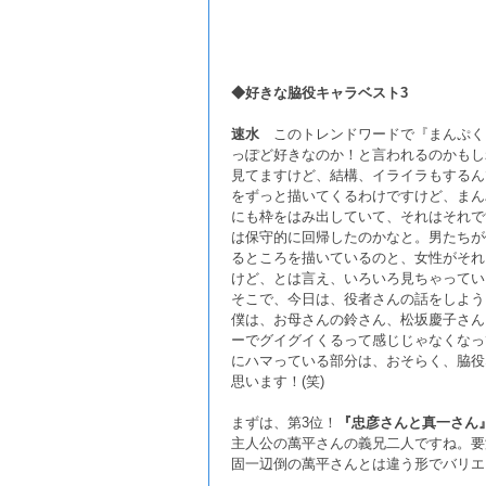
◆好きな脇役キャラベスト3
速水
このトレンドワードで『まんぷく
っぽど好きなのか！と言われるのかもしれ
見てますけど、結構、イライラもするん
をずっと描いてくるわけですけど、まん
にも枠をはみ出していて、それはそれで
は保守的に回帰したのかなと。男たちが
るところを描いているのと、女性がそれ
けど、とは言え、いろいろ見ちゃっている
そこで、今日は、役者さんの話をしよう
僕は、お母さんの鈴さん、松坂慶子さん
ーでグイグイくるって感じじゃなくなっ
にハマっている部分は、おそらく、脇役
思います！(笑)
まずは、第3位！
『忠彦さんと真一さん
主人公の萬平さんの義兄二人ですね。要
固一辺倒の萬平さんとは違う形でバリエ