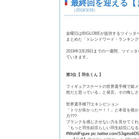
最終回を迎える【
（2019/3/29）
金曜日はBIGLOBEが提供するツイッ
まとめた「トレンドワード・ランキング
2019年3月29日までの一週間、ツイッ
ていきます。
第3位【 羽生くん 】
フィギュアスケートの世界選手権で銀メ
然だと思っている」と発言。その悔しさ
世界選手権??エキシビション
「トリが良かったー！！」と本音を覗か
力???
ブランクを感じさせない力を見せてくれ
「もっと羽生結弦らしい羽生結弦になる」
#WorldFigure
pic.twitter.com/S3qptodiD5