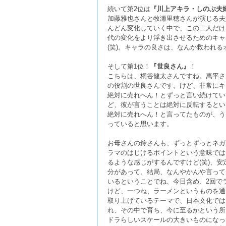
続いて第2位は
『川上アキラ・しのぶ夫
加藤雅也さんと牧瀬里穂さんが演じる夫
んどん変化していく中で、この二人だけ
代の変化をより浮き出させるためのキャ
(笑)。キャラの良さは、なんか救われ
そして第1位！
『世良さん』
！
こちらは、桐谷健太さんですね。萬平さ
の役割の世良さんです。けど、非常にキ
絶対に売れへん！とずっと言い続けてい
ど、彼が言うことは絶対に反転するとい
絶対に売れへん！と言ってたものが、う
っていると思います。
お母さんの鈴さんも、ずっとずっとネガ
ラマのはじけるポイントという意味では
るような感じがするんですけど(笑)、
分があって、結局、なんやかんや言って
いるということでね、今日含め、2回で
けど、一つね、ラーメンというものを通
取り上げているテーマで、日本文化では
れ、その中で育ち、今に至るかという所
ドラらしいスケールの大きいものになっ