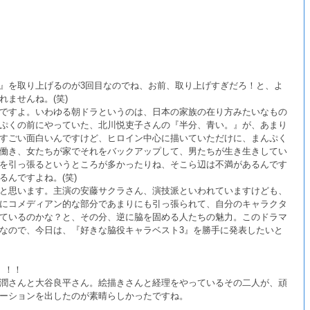
』を取り上げるのが3回目なのでね、お前、取り上げすぎだろ！と、よ
ませんね。(笑)
ですよ。いわゆる朝ドラというのは、日本の家族の在り方みたいなもの
ぷくの前にやっていた、北川悦吏子さんの『半分、青い。』が、あまり
すごい面白いんですけど、ヒロイン中心に描いていただけに、まんぷく
働き、女たちが家でそれをバックアップして、男たちが生き生きしてい
を引っ張るというところが多かったりね、そこら辺は不満があるんです
んですよね。(笑)
と思います。主演の安藤サクラさん、演技派といわれていますけども、
にコメディアン的な部分であまりにも引っ張られて、自分のキャラクタ
ているのかな？と、その分、逆に脇を固める人たちの魅力。このドラマ
なので、今日は、『好きな脇役キャラベスト3』を勝手に発表したいと
』
！！
潤さんと大谷良平さん。絵描きさんと経理をやっているその二人が、頑
ーションを出したのが素晴らしかったですね。