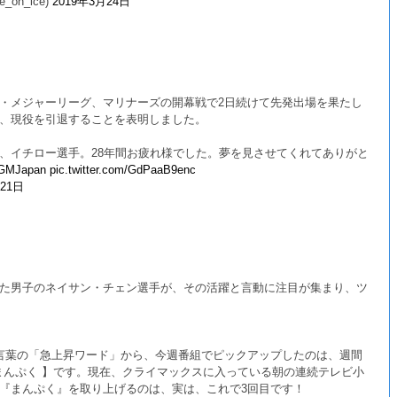
on_ice)
2019年3月24日
・メジャーリーグ、マリナーズの開幕戦で2日続けて先発出場を果たし
、現役を引退することを表明しました。
、イチロー選手。28年間お疲れ様でした。夢を見させてくれてありがと
GMJapan
pic.twitter.com/GdPaaB9enc
月21日
た男子のネイサン・チェン選手が、その活躍と言動に注目が集まり、ツ
言葉の「急上昇ワード」から、今週番組でピックアップしたのは、週間
 まんぷく 】です。現在、クライマックスに入っている朝の連続テレビ小
『まんぷく』を取り上げるのは、実は、これで3回目です！