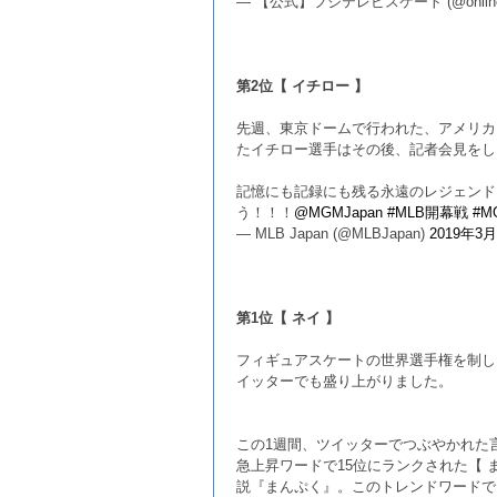
— 【公式】フジテレビスケート (@online_
第2位【 イチロー 】
先週、東京ドームで行われた、アメリカ
たイチロー選手はその後、記者会見をし
記憶にも記録にも残る永遠のレジェンド
う！！！
@MGMJapan
#MLB開幕戦
#M
— MLB Japan (@MLBJapan)
2019年3
第1位【 ネイ 】
フィギュアスケートの世界選手権を制し
イッターでも盛り上がりました。
この1週間、ツイッターでつぶやかれた
急上昇ワードで15位にランクされた【
説『まんぷく』。このトレンドワードで