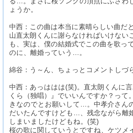
る…。まさに桜ソングの頂点にふさわ
ょうか。
中西：この曲は本当に素晴らしい曲だ
山直太朗くんに謝らなければいけない
も、実は、僕の結婚式でこの曲を歌っ
のに、離婚っていう…。
綿谷：う～ん、ちょっとコメントしづ
中西：あっははは(笑)。直太朗くんに
くら（独唱）』でいいんですか？って
きなのでとお願いして…。中孝介さん
だいたんですけども…、残念ながら離
しまいましたけどもね。(笑)
桜の歌に関していうとですね、ケツメ