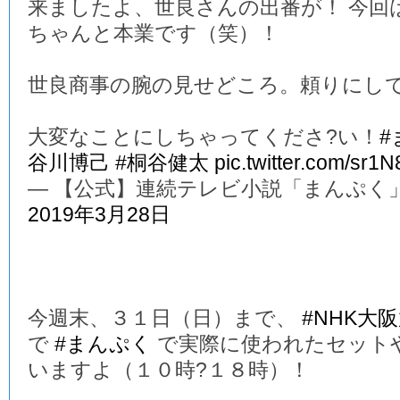
来ましたよ、世良さんの出番が！ 今回
ちゃんと本業です（笑）！
世良商事の腕の見せどころ。頼りにし
大変なことにしちゃってくださ?い！
#
谷川博己
#桐谷健太
pic.twitter.com/sr1
— 【公式】連続テレビ小説「まんぷく」 (@a
2019年3月28日
今週末、３１日（日）まで、
#NHK大
で
#まんぷく
で実際に使われたセット
いますよ（１０時?１８時）！