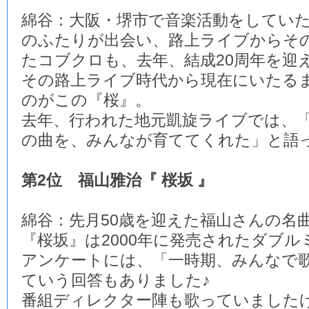
綿谷：大阪・堺市で音楽活動をしてい
のふたりが出会い、路上ライブからそ
たコブクロも、去年、結成20周年を迎
その路上ライブ時代から現在にいたる
のがこの『桜』。
去年、行われた地元凱旋ライブでは、
の曲を、みんなが育ててくれた」と語
第2位 福山雅治『 桜坂 』
綿谷：先月50歳を迎えた福山さんの名
『桜坂』は2000年に発売されたダブル
アンケートには、「一時期、みんなで
ていう回答もありました♪
番組ディレクター陣も歌っていました