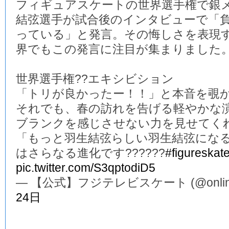
フィギュアスケートの世界選手権で銀
結弦選手が試合後のインタビューで「
っている」と発言。その悔しさを表現
界でもこの発言に注目が集まりました
世界選手権??エキシビション
「トリが良かったー！！」と本音を覗か
それでも、春の訪れを告げる軽やかな演
ブランクを感じさせない力を見せてくれ
「もっと羽生結弦らしい羽生結弦にな
はさらなる進化です??????
#figureskat
pic.twitter.com/S3qptodiD5
— 【公式】フジテレビスケート (@online_
24日