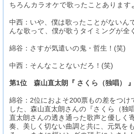
ちろんカラオケで歌ったことあります
中西：いや、僕は歌ったことがないん
んな歌って、僕が歌うタイミングが全く
綿谷：さすが気遣いの鬼・哲生！(笑)
中西：そんなことないだろ！(笑)
第1位 森山直太朗『 さくら（独唱） 
綿谷：2位におよそ200票もの差をつけ
した、森山直太朗さんの『さくら（独
直太朗さんの透き通った歌声と優しく
奏、美しく切ない曲調と共に、元気を