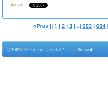
«Prev ||
1
|
2
|
3
|...|
693
|
694