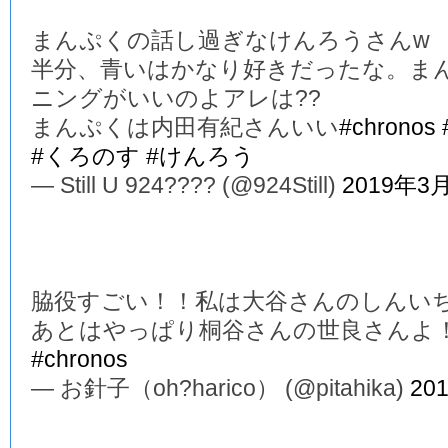
まんぷくの話し過ぎなけんろうさんw
半分、青いはかなり好きだったな。ま
ニングがいいのよアレは??
まんぷくは内田有紀さんいい
#chronos
#くろのす
#けんろう
— Still U 924???? (@924Still)
2019年3
脇役すごい！！私は大谷さんのしんい
あとはやっぱり桐谷さんの世良さんよ
#chronos
— お針子（oh?harico） (@pitahika)
20