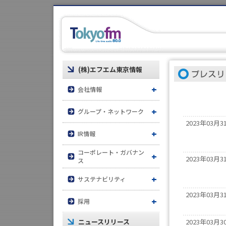
(株)エフエム東京情報
会社情報
トップメッセージ
グループ・ネットワーク
2023年03月3
会社概要
グループ企業
IR情報
コーポレート・ガバナン
役員一覧
JFNネットワーク
IRニュース
2023年03月3
ス
組織図
株式の状況
倫理憲章
サステナビリティ
2023年03月3
アクセス（MAP）
サステナビリティ方針・
株主総会
人権方針
採用
体制
お問い合わせ
電子公告
内部統制システム
ニュースリリース
2023年03月3
経験者採用
一般事業主行動計画