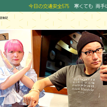
今日の交通安全575
寒くても 両手は出して
送後記