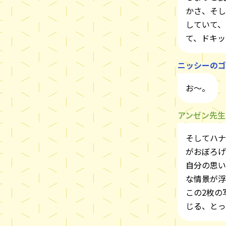
かさ、そし
していて、
て、ドキッ
ニッシーのゴ
お～。
アンゼン先生
そしてハナ
がおぼろげ
自分の思い
な情景が浮
この2枚の
じる、とっ