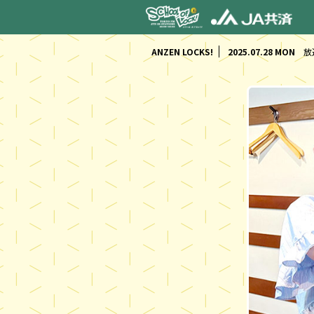
ANZEN LOCKS!
2025.07.28 MON
放