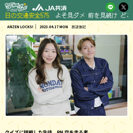
交通安全575
よそ見ダメ 前を見続け どこまでも R
ANZEN LOCKS!
2023.04.17 MON
放送後記
クイズに挑戦した生徒 RN 空を走る者