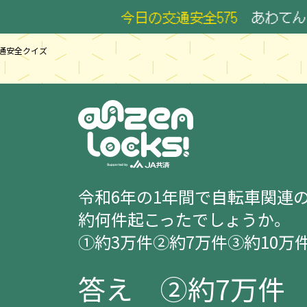
今日の交通安全575
あわてんと 左
通安全クイズ
令和6年の1年間で自転車関連
約何件起こったでしょうか。
①約3万件②約7万件③約10万
答え
②約7万件