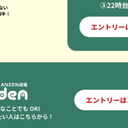
③22時
ない
題中！
エントリー
エントリーは
ことでも OK!
したい人はこちらから！