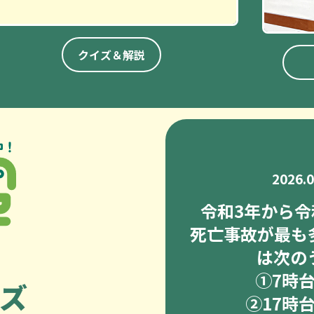
クイズ＆解説
2026.
令和3年から令
死亡事故が最も
は次の
➀7時
ズ
②17時