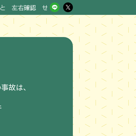
右確認 せんまいけ RN 桃星
の事故は、
件