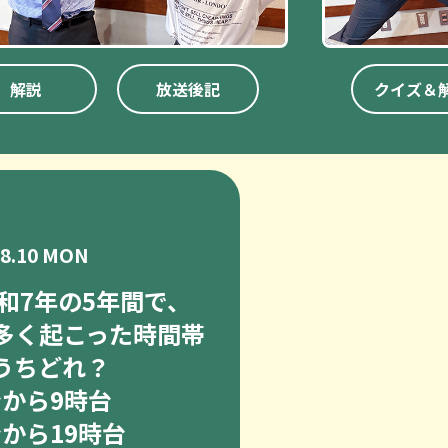
解説
放送後記
クイズ＆
08.10 MON
和7年の5年間で、
多く起こった時間帯
うちどれ？
台から9時台
台から19時台