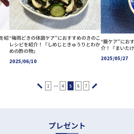
を紹
“梅雨どきの体調ケア”におすすめのきのこ
“腸ケア”にお
レシピを紹介！『しめじときゅうりとわか
介！『まいた
めの酢の物』
2025/05/27
2025/06/10
・・・
1
4
5
6
7
プレゼント