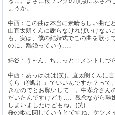
る…。まさに桜ソングの頂点にふさわ
ょうか。
中西：この曲は本当に素晴らしい曲だ
山直太朗くんに謝らなければいけない
も、実は、僕の結婚式でこの曲を歌っ
のに、離婚っていう…。
綿谷：う～ん、ちょっとコメントしづ
中西：あっははは(笑)。直太朗くんに
くら（独唱）』でいいんですか？って
きなのでとお願いして…。中孝介さん
だいたんですけども…、残念ながら離
しまいましたけどもね。(笑)
桜の歌に関していうとですね、ケツメ