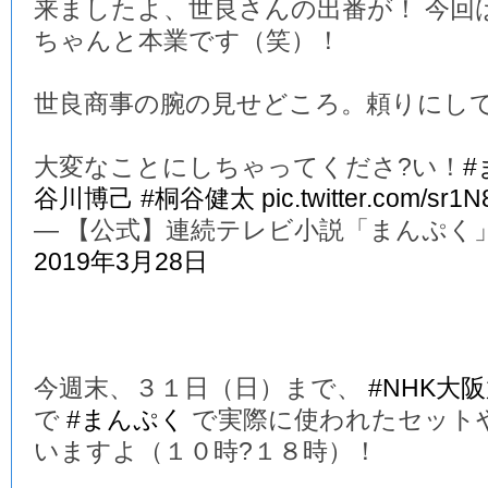
来ましたよ、世良さんの出番が！ 今回
ちゃんと本業です（笑）！
世良商事の腕の見せどころ。頼りにし
大変なことにしちゃってくださ?い！
#
谷川博己
#桐谷健太
pic.twitter.com/sr1
— 【公式】連続テレビ小説「まんぷく」 (@a
2019年3月28日
今週末、３１日（日）まで、
#NHK大
で
#まんぷく
で実際に使われたセット
いますよ（１０時?１８時）！