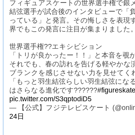
フィギュアスケートの世界選手権で銀
結弦選手が試合後のインタビューで「
っている」と発言。その悔しさを表現
界でもこの発言に注目が集まりました
世界選手権??エキシビション
「トリが良かったー！！」と本音を覗か
それでも、春の訪れを告げる軽やかな演
ブランクを感じさせない力を見せてくれ
「もっと羽生結弦らしい羽生結弦にな
はさらなる進化です??????
#figureskat
pic.twitter.com/S3qptodiD5
— 【公式】フジテレビスケート (@online_
24日