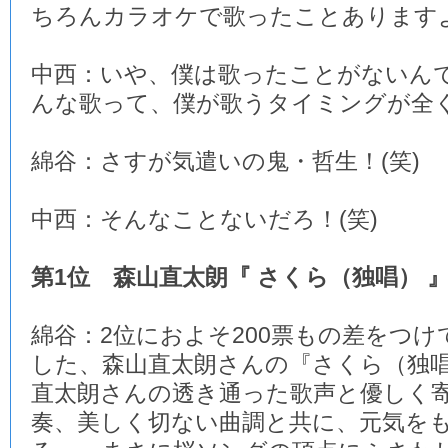
ちろんカラオケで歌ったことあります
中西：いや、僕は歌ったことがないん
んな歌って、僕が歌うタイミングが全く
綿谷：さすが気遣いの鬼・哲生！(笑)
中西：そんなことないだろ！(笑)
第1位 森山直太朗『 さくら（独唱） 
綿谷：2位におよそ200票もの差をつけ
した、森山直太朗さんの『さくら（独
直太朗さんの透き通った歌声と優しく
奏、美しく切ない曲調と共に、元気を