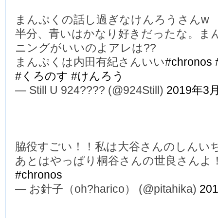
まんぷくの話し過ぎなけんろうさんw
半分、青いはかなり好きだったな。ま
ニングがいいのよアレは??
まんぷくは内田有紀さんいい
#chronos
#くろのす
#けんろう
— Still U 924???? (@924Still)
2019年3
脇役すごい！！私は大谷さんのしんい
あとはやっぱり桐谷さんの世良さんよ
#chronos
— お針子（oh?harico） (@pitahika)
20