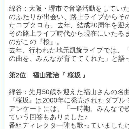
綿谷：大阪・堺市で音楽活動をしてい
のふたりが出会い、路上ライブからそ
たコブクロも、去年、結成20周年を迎
その路上ライブ時代から現在にいたる
のがこの『桜』。
去年、行われた地元凱旋ライブでは、
の曲を、みんなが育ててくれた」と語
第2位 福山雅治『 桜坂 』
綿谷：先月50歳を迎えた福山さんの名
『桜坂』は2000年に発売されたダブル
アンケートには、「一時期、みんなで
ていう回答もありました♪
番組ディレクター陣も歌っていました