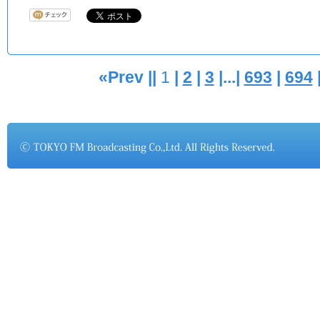
«Prev ||
1
|
2
|
3
|...|
693
|
694