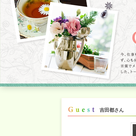
吉田都
さん