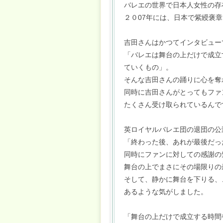
バレエの世界で日本人女性の存
２０07年には、日本で紫綬褒
吉田さんはかつてインタビュー
「バレエは舞台の上だけで成立
ていくもの」。
そんな吉田さんの踊りに心を奪
同時に吉田さんがとってもファ
たくさん受け取られているんで
英ロイヤルバレエ団の退団の公
「終わった後、あれが最後だっ
同時にファンに対しての感謝の
舞台の上でまさにその場限りの
そして、静かに舞台を下りる、
あるような気がしました。
「舞台の上だけで成立する時間