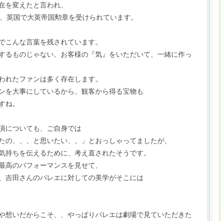
在を変えたと言われ、
章、英国で大英帝国勲章を受けられています。
でこんな言葉を残されています。
するものじゃない、お客様の『気』をいただいて、一緒に作っ
われたファンは多く存在します。
ンを大事にしているから、観客から得る宝物も
すね。
演についても、ご自身では
たの、、、と思いたい、、」とおっしゃってましたが、
気持ちを伝えるために、考え直されたそうです。
最高のパフォーマンスを見せて、
、吉田さんのバレエに対しての美学がそこには
や想いだからこそ、、やっぱりバレエは劇場で見ていただきた