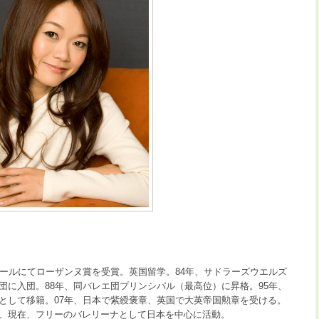
クールにてローザンヌ賞を受賞。英国留学。84年、サドラーズウエルズ
団に入団。88年、同バレエ団プリンシパル（最高位）に昇格。95年、
として移籍。07年、日本で紫綬褒章、英国で大英帝国勲章を受ける。
、現在、フリーのバレリーナとして日本を中心に活動。