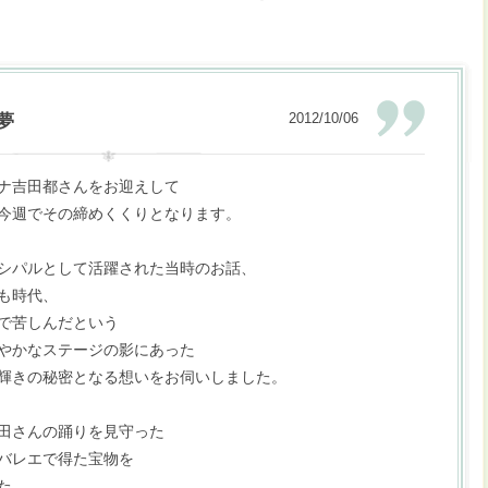
2012/10/06
夢
ナ吉田都さんをお迎えして
今週でその締めくくりとなります。
シパルとして活躍された当時のお話、
も時代、
で苦しんだという
やかなステージの影にあった
輝きの秘密となる想いをお伺いしました。
田さんの踊りを見守った
バレエで得た宝物を
た。