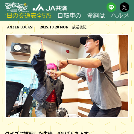
の交通安全575
自転車の 命綱は ヘルメット 
ANZEN LOCKS!
2025.10.20 MON
放送後記
クイズに挑戦した生徒 RN ばんちょす