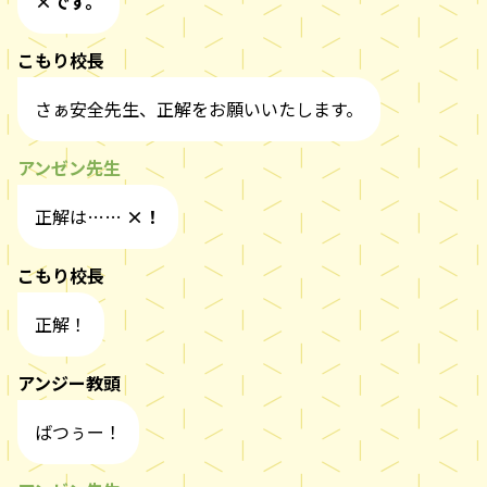
×です。
こもり校長
さぁ安全先生、正解をお願いいたします。
アンゼン先生
正解は……
×！
こもり校長
正解！
アンジー教頭
ばつぅー！