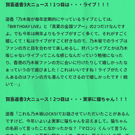
賀喜遥香3大ニュース！1つ目は・・・ライブ！！！
遥香「乃木坂が毎年定期的にやっているライブとしては、
『BIRTHDAY LIVE』
と
『真夏の全国ツアー』
の2つだけなんです
よ。でも今年は例年よりもライブがすごく多くて、それがすごく
嬉しくて！私はライブがすごく好きなので、乃木坂でのライブは
ファンの方と目を合わせて楽しめるし、対バンライブとかは乃木
坂じゃないライブってこんな感じなんだっていう勉強になった
り、香港の乃木坂ファンの方に会いに行けたりして嬉しかったな
ぁっていうので選びました！これはいいですね！
ライブがたくさ
んあるのはファンの方も喜んでくださるので嬉しかったです！
続
いて…」
賀喜遥香3大ニュース！2つ目は・・・実家に猫ちゃん！！！
遥香「これも乃木坂LOCKS!でお話させていただいたことがあるん
ですけど、
今年いよいよ実家に猫ちゃんを迎えまして。
猫ちゃん
の名前って言ったことなかったかな？
『マロン』くん
って言うん