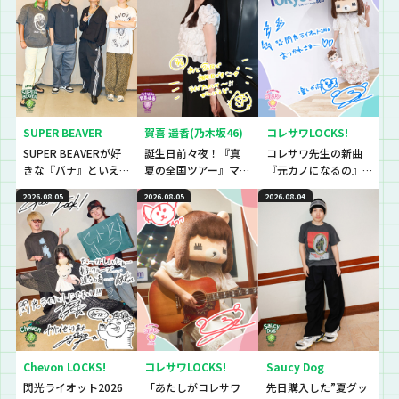
SUPER BEAVER
賀喜 遥香(乃木坂46)
コレサワLOCKS!
SUPER BEAVERが好
誕生日前々夜！『真
コレサワ先生の新曲
きな『バナ』といえ
夏の全国ツアー』マ
『元カノになるの』
ば〜？『恋バナ』だ
ストアイテムと
初解禁！！！！！
2026.08.05
2026.08.05
2026.08.04
ぁぁぁ！！！今回は
は！？
生徒と、恋バナ逆
電！！！！
Chevon LOCKS!
コレサワLOCKS!
Saucy Dog
閃光ライオット2026
「あたしがコレサワ
先日購入した”夏グッ