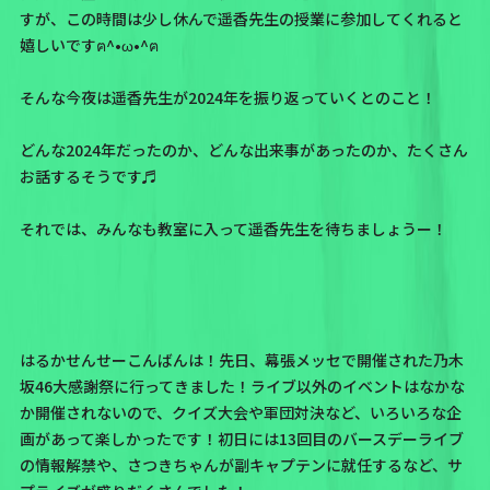
すが、この時間は少し休んで遥香先生の授業に参加してくれると
嬉しいですฅ^•ω•^ฅ
そんな今夜は
遥香先生が2024年を振り返っていく
とのこと！
どんな2024年だったのか、どんな出来事があったのか、たくさん
お話するそうです♬
それでは、みんなも教室に入って遥香先生を待ちましょうー！
はるかせんせーこんばんは！先日、幕張メッセで開催された乃木
坂46大感謝祭に行ってきました！ライブ以外のイベントはなかな
か開催されないので、クイズ大会や軍団対決など、いろいろな企
画があって楽しかったです！初日には13回目のバースデーライブ
の情報解禁や、さつきちゃんが副キャプテンに就任するなど、サ