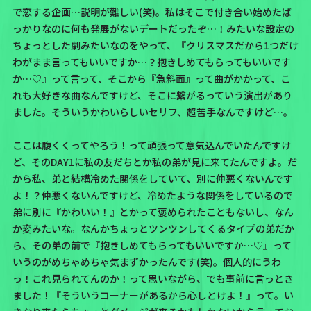
で恋する企画…説明が難しい(笑)。私はそこで付き合い始めたば
っかりなのに何も発展がないデートだったぞ…！みたいな設定の
ちょっとした劇みたいなのをやって、
『クリスマスだから1つだけ
わがまま言ってもいいですか…？抱きしめてもらってもいいです
か…♡』
って言って、そこから
『急斜面』
って曲がかかって、こ
れも大好きな曲なんですけど、そこに繋がるっていう演出があり
ました。そういうかわいらしいセリフ、超苦手なんですけど…。
ここは腹くくってやろう！って頑張って意気込んでいたんですけ
ど、
そのDAY1に私の友だちとか私の弟が見に来てたんですよ。
だ
から私、弟と結構冷めた関係をしていて、別に仲悪くないんです
よ！？仲悪くないんですけど、冷めたような関係をしているので
弟に別に『かわいい！』とかって褒められたこともないし、なん
か変みたいな。なんかちょっとツンツンしてくるタイプの弟だか
ら、その弟の前で『抱きしめてもらってもいいですか…♡』って
いうのがめちゃめちゃ気まずかったんです(笑)。個人的に
うわ
っ！これ見られてんのか！
って思いながら、でも事前に言っとき
ました！『そういうコーナーがあるから心しとけよ！』って。い