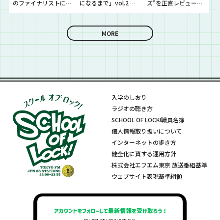
のファイナリストに
になるまで」vol.2 開
ズ”を正直レビューし
思わず「なんであん
催！！
ていきました！
な上手いの？！」さ
らに今夜は『セット
MORE
リストNo.5』の授
業！
入学のしおり
ラジオの聴き方
SCHOOL OF LOCK!職員名簿
個人情報取り扱いについて
インターネットの歩き方
健全化に資する運用方針
株式会社エフエム東京 放送番組基準
ウェブサイト表現基準綱領