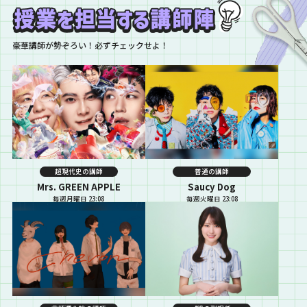
ことを祈っています。 いよいよ7月
も終わりですね！真夏の全国ツア
ーも残すところ6公演！ 来週は福
豪華講師が勢ぞろい！必ずチェックせよ！
岡で遥香先生の誕…
超現代史の講師
普通の講師
Mrs. GREEN APPLE
Saucy Dog
毎週月曜日 23:08
毎週火曜日 23:08