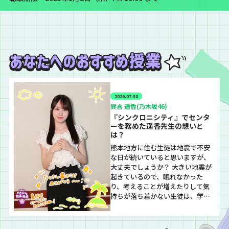
2026.07.30
賀喜 遥香(乃木坂46)
『シンクロニシティ』でセンタ
ーを務めた遥香先生の想いと
は？
熊本地方に住む生徒は地震で不安
な日が続いていると思いますが、
大丈夫でしょうか？ 大きい地震が
起きているので、眠れなかった
り、考えることが増えたりして気
持ちが落ち着かない生徒は、学校
掲示板やメールにいつでもメッセ
ージを書いてくださいね。 少しで
も早く、いつも通りの生活が戻る