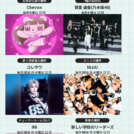
言語深化論の講師
4組の副担任
Chevon
賀喜 遥香(乃木坂46)
毎週水曜日 23:08
毎週木曜日 23:08
歌う保健室の講師
ダンスの講師
コレサワ
NiziU
毎月1週目 月-木曜日 22:15
毎月2週目 月-木曜日 22:15
チュータールーム No.3
青春の講師
INI
新しい学校のリーダーズ
毎月3週目 月-木曜日 22:15
毎月4週目 月-木曜日 22:15