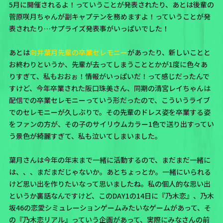
5月に開催されるよ！
っていうことが発表されたり、あとは後輩の
菅原咲月ちゃんが副キャプテンを務めますよ！
っていうことが発
表されたり…サプライズ発表事がいっぱいでした！
あとは
向井葉月先輩の卒業セレモニー
があったり、新しいことと
お終わりというか、先輩が去ってしまうこととかが1度に色々あ
りすぎて、私もおおぉ！情報がいっぱいだ！って感じだったんで
すけど、今年卒業された
阪口珠美さん
、同期の
清宮レイちゃん
は
配信での卒業セレモニーっていう形だったので、こういうライブ
でのセレモニーが久しぶりで。その先輩のドレス姿を卒業する姿
をファンの方が、その子のサイリウムカラー1色で送り出すってい
う景色が綺麗すぎて、私も泣いてしまいました。
葉月さんは今年の年末まで一緒に活動するので、まだまだ一緒に
は、、、まだまだじゃないか。あとちょっとか。一緒にいられる
けど思い出を作りたいなって思いましたね。私の個人的な思い出
というか裏話なんですけど、このDAY1の14日に
『乃木恋』
、乃木
坂46の恋愛シミュレーションゲームみたいなゲームがあって、そ
の『乃木恋リアル』っていう企画があって、実際にみなさんの前