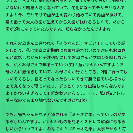
ですよ。ちょっと茶色い猫ちゃんで、来て3ヶ月ぐらいしか経って
いないけど結構大きくなっていて、冬毛になってモサモサなんで
すよ！今、モサモサで歯が生え変わり始めていて乳歯が抜けて、
猫の歯って大人の歯が生えてから入歯が抜けるらしくて、だから
歯が2列になっていたんですよ。知らなかったんですよねー！
それをお母さんに言われて『そうなんだ！すごい！』っていう話
をしたり、私は実家に定期的にあまり帰れないので昨日もお母さ
んと電話しながらビデオ通話にしてお母さんがマロンを映しなが
ら、私とお母さんで喋るっていう(笑)！超かわいいんですよ♡お
母さんに激懐きしていて、お母さんが行くところ、2階に行っても
ついてくるし、寝るってなったらついてきて脇で寝ている横っち
ょで丸くなって寝ていたり、ずっとくっつき虫猫ちゃんなんです
よ！
かわいすぎるって！超かわいいんです。…ま、私は猫アレル
ギーなのであまり触れないんですけどね(笑)！
でも、
猫ちゃんを見ると癒される『ミャオ効果』
っていうのがあ
るらしいんですよ。かわいいものを見るとストレス解消になるら
しいからいいですよ、みなさん？『ミャオ効果』大事だから！毎