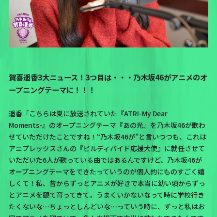
賀喜遥香3大ニュース！3つ目は・・・乃木坂46がアニメのオ
ープニングテーマに！！！
遥香「こちらは夏に放送されていた
『ATRI-My Dear
Moments-』
のオープニングテーマ
『あの光』
を乃木坂46が歌わ
せていただけたことですね！
“乃木坂46が”
と言いつつも、これは
アニプレックスさんの
『ビルディバイド応援大使』
に就任させて
いただいた6人が歌っている曲ではあるんですけど、乃木坂46が
オープニングテーマをできたっていうのが個人的にものすごく嬉
しくて！私、昔からずっとアニメが好きで本当に幼い頃からずっ
とアニメを観て育ってきて。
うまくいかないなって時に学校行き
たくないな…ちょっとしんどいな…っていう時に、ずっと私はお