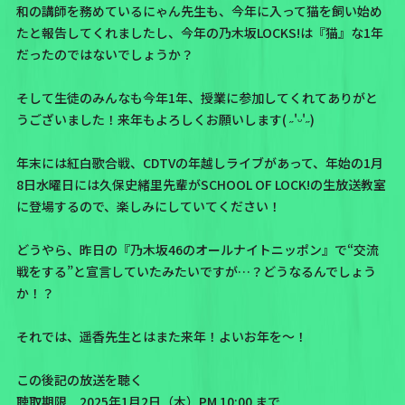
和の講師を務めているにゃん先生も、今年に入って猫を飼い始め
たと報告してくれましたし、今年の乃木坂LOCKS!は
『猫』
な1年
だったのではないでしょうか？
そして生徒のみんなも今年1年、授業に参加してくれてありがと
うございました！来年もよろしくお願いします( ˶'ᵕ'˶)
年末には
紅白歌合戦
、
CDTVの年越しライブ
があって、
年始の1月
8日水曜日には久保史緒里先輩がSCHOOL OF LOCK!の生放送教室
に登場
するので、楽しみにしていてください！
どうやら、昨日の『乃木坂46のオールナイトニッポン』で“交流
戦をする”と宣言していたみたいですが…？どうなるんでしょう
か！？
それでは、遥香先生とはまた来年！よいお年を〜！
この後記の放送を聴く
聴取期限 2025年1月2日（木）PM 10:00 まで