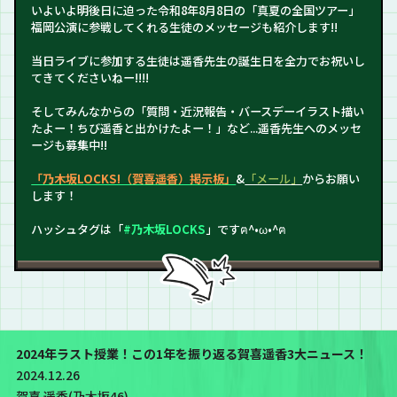
いよいよ明後日に迫った令和8年8月8日の「真夏の全国ツアー」
福岡公演に参戦してくれる生徒のメッセージも紹介します!!
当日ライブに参加する生徒は遥香先生の誕生日を全力でお祝いし
てきてくださいねー!!!!
そしてみんなからの「質問・近況報告・バースデーイラスト描い
たよー！ちび遥香と出かけたよー！」など...遥香先生へのメッセ
ージも募集中!!
「乃木坂LOCKS!（賀喜遥香）掲示板」
&
「メール」
からお願い
します！
ハッシュタグは「
#乃木坂LOCKS
」ですฅ^•ω•^ฅ
2024年ラスト授業！この1年を振り返る賀喜遥香3大ニュース！
2024.12.26
賀喜 遥香(乃木坂46)