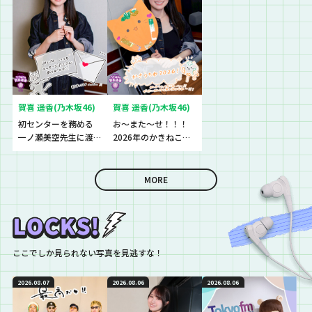
賀喜 遥香(乃木坂46)
賀喜 遥香(乃木坂46)
初センターを務める
お〜また〜せ！！！
一ノ瀬美空先生に渡
2026年のかきねこう
したものとは？
ちわが完成♪♪♪
MORE
ここでしか見られない写真を見逃すな！
2026.08.07
2026.08.06
2026.08.06