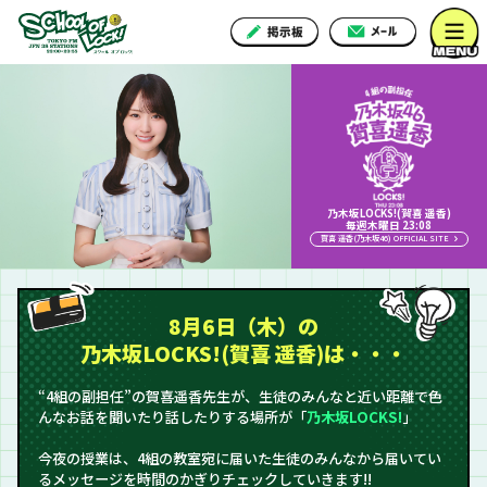
乃木坂LOCKS!(賀喜 遥香)
毎週木曜日 23:08
賀喜 遥香(乃木坂46) OFFICIAL SITE
8月6日（木）の
乃木坂LOCKS!(賀喜 遥香)は・・・
“4組の副担任”の賀喜遥香先生が、生徒のみんなと近い距離で色
んなお話を聞いたり話したりする場所が「
乃木坂LOCKS!
」
今夜の授業は、4組の教室宛に届いた生徒のみんなから届いてい
るメッセージを時間のかぎりチェックしていきます!!