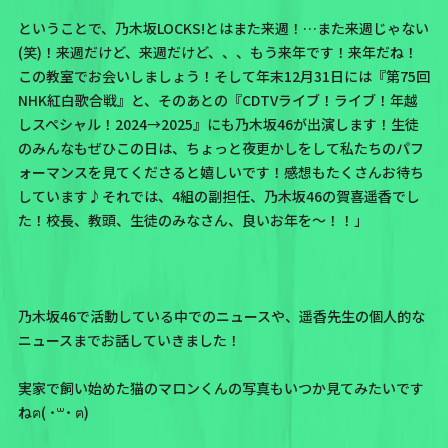
ということで、乃木坂LOCKS!とはまた来週！…また来週じゃない
(笑)！来週だけど、来週だけど、、、もう来年です！来年だね！
この教室でお会いしましょう！そして年末12月31日には
『第75回
NHK紅白歌合戦』
と、そのあとの
『CDTVライブ！ライブ！年越
しスペシャル！2024→2025』
にも乃木坂46が出演します！生徒
のみんなもぜひこの日は、ちょっと夜更かしをして私たちのパフ
ォーマンスを見てくださると嬉しいです！感想もたくさんお待ち
しています♪それでは、4組の副担任、乃木坂46の賀喜遥香でし
た！校長、教頭、生徒のみなさん、良いお年を〜！！」
乃木坂46で活動している中でのニュース
や、
遥香先生の個人的な
ニュースま
でお話していきました！
実家で飼い始めた猫の
マロンくん
の写真もいつか見てみたいです
ねฅ( ˙꒳˙​ ฅ)