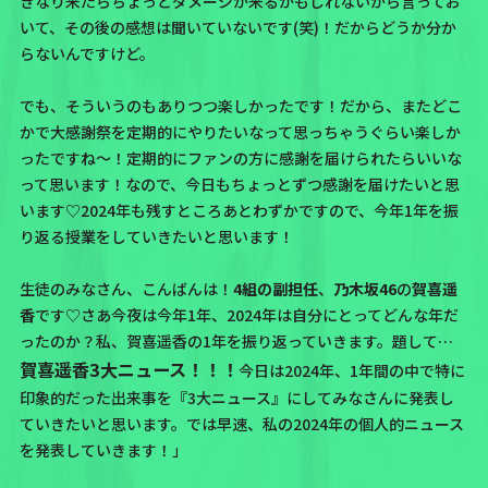
きなり来たらちょっとダメージが来るかもしれないから言ってお
いて、
その後の感想は聞いていないです(笑)！だからどうか分か
らないんですけど。
でも、そういうのもありつつ楽しかったです！だから、またどこ
かで大感謝祭を定期的にやりたいなって思っちゃうぐらい楽しか
ったですね〜！定期的にファンの方に感謝を届けられたらいいな
って思います！なので、今日もちょっとずつ感謝を届けたいと思
います♡2024年も残すところあとわずかですので、今年1年を振
り返る授業をしていきたいと思います！
生徒のみなさん、こんばんは！
4組の副担任
、
乃木坂46
の
賀喜遥
香
です♡さあ今夜は今年1年、2024年は自分にとってどんな年だ
ったのか？私、賀喜遥香の1年を振り返っていきます。題して…
賀喜遥香3大ニュース！！！
今日は2024年、1年間の中で特に
印象的だった出来事を『3大ニュース』にしてみなさんに発表し
ていきたいと思います。では早速、私の2024年の個人的ニュース
を発表していきます！」