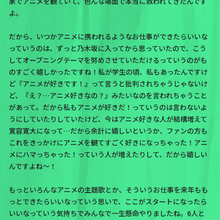
家でアニメを観ていて、色んな場面で本当に救われてきたんです
よ。
だから、
いつかアニメに携われるようなお仕事ができたらいいな
っていうのは、ずっと乃木坂に入ってから思っていたので、こう
してオープニングテーマを努めさせていただけるっていうのがも
のすごく嬉しかったですね！私が学生の頃、私もあったんですけ
ど『アニメが好きです！』って言うと批判されちゃうじゃないけ
ど、『え？…アニメ好きなの？』みたいなのを言われちゃうこと
があって。だから私もアニメが好きだ！っていうのは言わないよ
うにしていたりしていたけど、今はアニメ好きな人が結構増えて
寛容寛大になって…だから余計に嬉しいというか、ファンの方も
これをきっかけにアニメを観てすごく好きになっちゃった！アニ
メにハマっちゃった！っていう人が増えたりして、だから嬉しい
んですよね〜！
もっといろんなアニメの主題歌とか、そういうお仕事を来年もも
っとできたらいいなっていう思いで、ここがスタートになったら
いいなっていう気持ちでみんなで一生懸命やりましたね。6人と