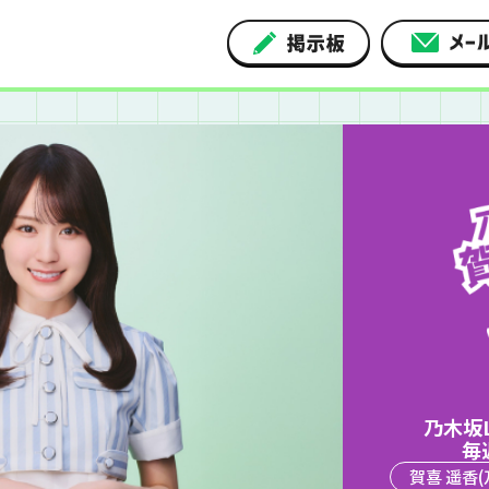
乃木坂L
毎
賀喜 遥香(乃