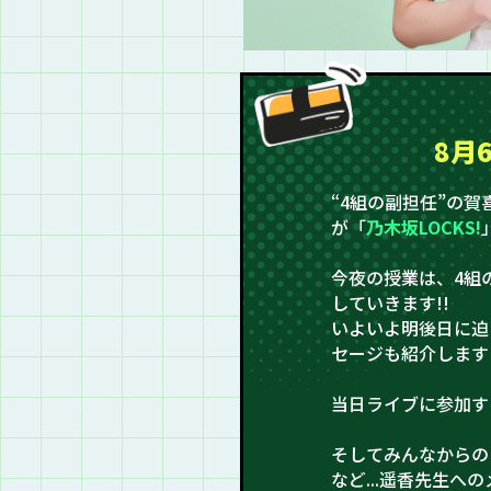
8月
“4組の副担任”の
が「
乃木坂LOCKS!
今夜の授業は、4組
していきます!!
いよいよ明後日に迫
セージも紹介します!
当日ライブに参加す
そしてみんなからの
など...遥香先生へ