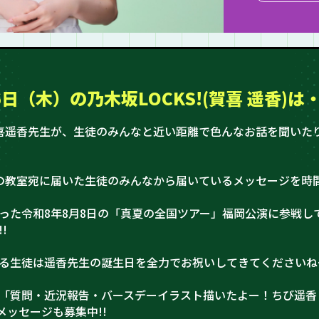
6日（木）の
乃木坂LOCKS!(賀喜 遥香)は
賀喜遥香先生が、生徒のみんなと近い距離で色んなお話を聞いた
」
の教室宛に届いた生徒のみんなから届いているメッセージを時
った令和8年8月8日の「真夏の全国ツアー」福岡公演に参戦し
!
る生徒は遥香先生の誕生日を全力でお祝いしてきてくださいねー!
「質問・近況報告・バースデーイラスト描いたよー！ちび遥香
のメッセージも募集中!!