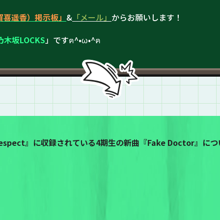
（賀喜遥香）掲示板」
&
「メール」
からお願いします！
乃木坂LOCKS
」ですฅ^•ω•^ฅ
respect』に収録されている4期生の新曲『Fake Doctor』に