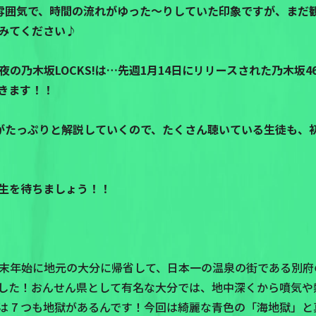
雰囲気で、時間の流れがゆった～りしていた印象ですが、まだ観
みてください♪
の乃木坂LOCKS!は…先週1月14日にリリースされた乃木坂46
いきます！！
がたっぷりと解説していくので、たくさん聴いている生徒も、
生を待ちましょう！！
末年始に地元の大分に帰省して、日本一の温泉の街である別府
した！おんせん県として有名な大分では、地中深くから噴気や
は 7 つも地獄があるんです！今回は綺麗な青色の「海地獄」