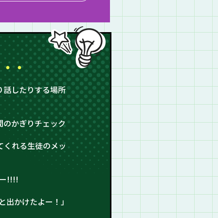
・・・
り話したりする場所
間のかぎりチェック
てくれる生徒のメッ
!!!
と出かけたよー！」