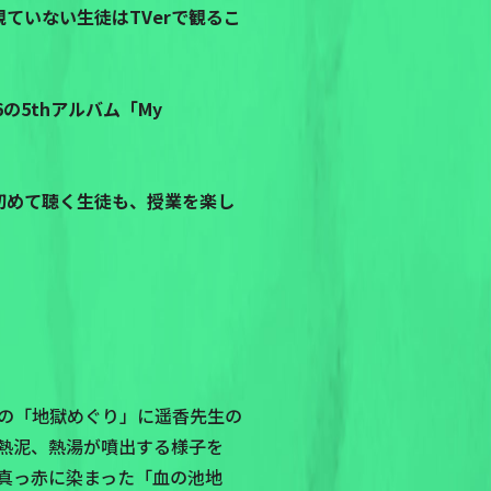
ていない生徒はTVerで観るこ
の5thアルバム「My
初めて聴く生徒も、授業を楽し
の「地獄めぐり」に遥香先生の
熱泥、熱湯が噴出する様子を
と真っ赤に染まった「血の池地