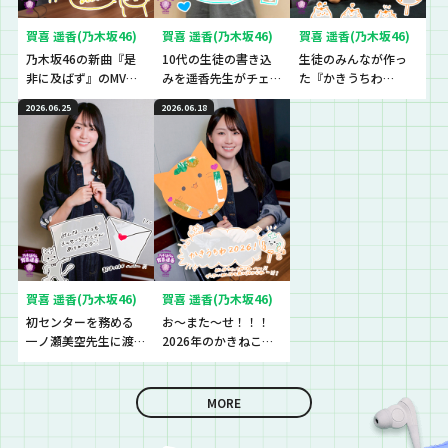
賀喜 遥香(乃木坂46)
賀喜 遥香(乃木坂46)
賀喜 遥香(乃木坂46)
乃木坂46の新曲『是
10代の生徒の書き込
生徒のみんなが作っ
非に及ばず』のMVを
みを遥香先生がチェ
た『かきうちわ
観た生徒の感想をチ
ック！
2026』を最速でチェ
2026.06.25
2026.06.18
ェック！
ック！！！
賀喜 遥香(乃木坂46)
賀喜 遥香(乃木坂46)
初センターを務める
お〜また〜せ！！！
一ノ瀬美空先生に渡
2026年のかきねこう
したものとは？
ちわが完成♪♪♪
MORE