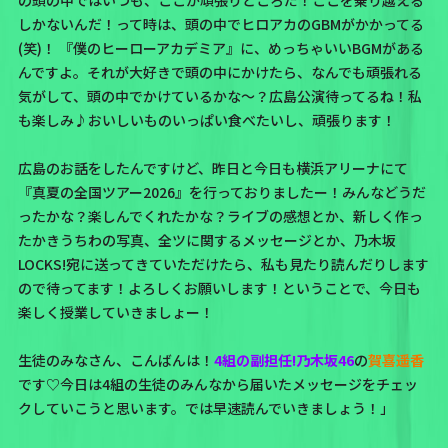
しかないんだ！って時は、頭の中でヒロアカのGBMがかかってる
(笑)！ 『僕のヒーローアカデミア』に、めっちゃいいBGMがある
んですよ。それが大好きで頭の中にかけたら、なんでも頑張れる
気がして、頭の中でかけているかな～？広島公演待ってるね！私
も楽しみ♪おいしいものいっぱい食べたいし、頑張ります！
広島のお話をしたんですけど、昨日と今日も横浜アリーナにて
『真夏の全国ツアー2026』を行っておりましたー！みんなどうだ
ったかな？楽しんでくれたかな？ライブの感想とか、新しく作っ
たかきうちわの写真、全ツに関するメッセージとか、乃木坂
LOCKS!宛に送ってきていただけたら、私も見たり読んだりします
ので待ってます！よろしくお願いします！ということで、今日も
楽しく授業していきましょー！
生徒のみなさん、こんばんは！
4組の副担任!
乃木坂46
の
賀喜遥香
です♡今日は4組の生徒のみんなから届いたメッセージをチェッ
クしていこうと思います。では早速読んでいきましょう！」