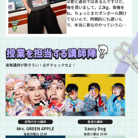
は割と遅めではあるんですけど、
梅を買いまして。2.2kg、青梅を
ね。ちょっとまだダンボール開け
てないんで、時期的にも遅いん
で、本当に青なのかっていう心配
があるんですけど。それで、ちょ
っと梅酒をつけようかなと思って
おります。」 石原「5ℓの瓶を2つ買
いまして、1kgずつ使うんで、10リ
ットルの梅酒ができます、俺の家
に。「どうしちゃおう？」って感
豪華講師が勢ぞろい！必ずチェックせよ！
じですね笑。で、1個は…
超現代史の講師
普通の講師
Mrs. GREEN APPLE
Saucy Dog
毎週月曜日 23:08
毎週火曜日 23:08