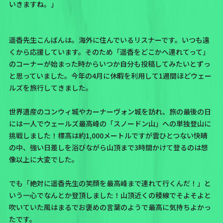
いきますね。」
遥香先生こんばんは。海外に住んでいるリスナーです。いつも遠
くから応援しています。そのため「遥香をどこかへ連れてって」
のコーナーが始まった時からいつか自分も投稿してみたいとずっ
と思っていました。今年の4月に休暇を利用して1週間ほどウェー
ルズを旅行してきました。
世界遺産のコンウィ城やカーナーヴォン城を訪れ、旅の最後の日
には一人でウェールズ最高峰の「スノードン山」への単独登山に
挑戦しました！標高は約1,000メートルですが雲ひとつない快晴
の中、強い日差しを浴びながら山頂まで3時間かけて登るのは想
像以上に大変でした。
でも「絶対に遥香先生の笑顔を最高峰まで連れて行くんだ！」と
いう一心でなんとか登頂しました！山頂近くの稜線でそよそよと
吹いていた風はまるでお褒めの言葉のようで最高に気持ちよかっ
たです。