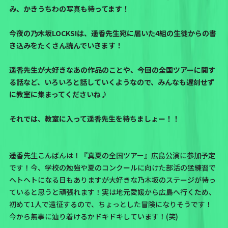
み、かきうちわの写真も待ってます！
今夜の乃木坂LOCKS!は、遥香先生宛に届いた4組の生徒からの書
き込みをたくさん読んでいきます！
遥香先生が大好きなあの作品のことや、今回の全国ツアーに関す
る話など、いろいろと話していくようなので、みんなも遅刻せず
に教室に集まってくださいね♪
それでは、教室に入って遥香先生を待ちましょー！！
遥香先生こんばんは！『真夏の全国ツアー』広島公演に参加予定
です！今、学校の勉強や夏のコンクールに向けた部活の猛練習で
ヘトヘトになる日もありますが大好きな乃木坂のステージが待っ
ていると思うと頑張れます！実は地元愛媛から広島へ行くため、
初めて1人で遠征するので、ちょっとした冒険になりそうです！
今から無事に辿り着けるかドキドキしています！(笑)