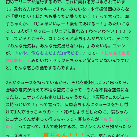
初めてリニアが運行するので、これに乗れる方は限られていま
す。乗れる方はラッキーですね。みたいな…少年探偵団のみんな
が『乗りたい！私たちも乗りたい乗りたい！！』って言って、園
子ちゃんが、『じゃあいいよー！乗せてあげるー！』みたいにな
って、3人が『やったー！リニアに乗れる！わ～いわ～い！！』っ
てしているところを、コナンくんと哀ちゃんが見ていて、そこで
『みんな元気ね。あんな元気出せないね。』みたいな。コナン
が、
『いや、俺らもまだまだ10代だぞ。』
って。
『じゃあその若
さに乾杯。』
みたいな…セリフをちゃんと覚えていないんですけ
ど、そんな感じの話をするんですよ。
2人がジュースを持っているから、それを乾杯しようと思ったら、
会場の電気が消えて不穏な空気になって…そんな不穏な空気にな
ったら、コナンくんも走り出しちゃうから、『灰原はこのジュー
ス持っといて！』って言って、灰原哀ちゃんにジュースを押し付
けて1人で行っちゃうの・・・乾杯しようとしたのに、哀ちゃん
とコナンくんが走って行っちゃって…哀ちゃんが
『もう、、、っ
たく』
って言って、1人で乾杯するの。コナンくんから預かったジ
哀ちゃん！！！
ュース持って、、、
って。哀ちゃんポイン