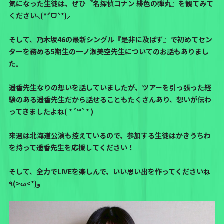
気になった生徒は、ぜひ『名探偵コナン 緋色の弾丸』を観てみて
ください⸜(*ˊᗜˋ*)⸝
そして、乃木坂46の最新シングル『是非に及ばず』で初めてセン
ターを務める5期生の一ノ瀬美空先生についてのお話もありまし
た。
遥香先生なりの想いを話していましたが、ツアーを引っ張った経
験のある遥香先生だから話せることもたくさんあり、想いが伝わ
ってきましたよね( *´꒳`* )
来週は北海道公演も控えているので、参加する生徒はかきうちわ
を持って遥香先生を応援してください！
そして、全力でLIVEを楽しんで、いい思い出を作ってくださいね
٩(>ω<*)و