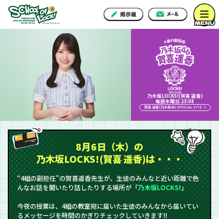
乃木坂LOCKS!(賀喜 遥香)
毎週木曜日 23:08
賀喜 遥香(乃木坂46) OFFICIAL SITE
8月6日（木）の
乃木坂LOCKS!(賀喜 遥香)は・・・
“4組の副担任”の賀喜遥香先生が、生徒のみんなと近い距離で色
んなお話を聞いたり話したりする場所が「
乃木坂LOCKS!
」
今夜の授業は、4組の教室宛に届いた生徒のみんなから届いてい
るメッセージを時間のかぎりチェックしていきます!!