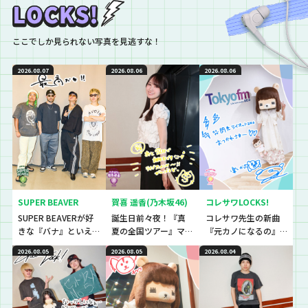
ここでしか見られない写真を見逃すな！
2026.08.07
2026.08.06
2026.08.06
SUPER BEAVER
賀喜 遥香(乃木坂46)
コレサワLOCKS!
SUPER BEAVERが好
誕生日前々夜！『真
コレサワ先生の新曲
きな『バナ』といえ
夏の全国ツアー』マ
『元カノになるの』
ば〜？『恋バナ』だ
ストアイテムと
初解禁！！！！！
2026.08.05
2026.08.05
2026.08.04
ぁぁぁ！！！今回は
は！？
生徒と、恋バナ逆
電！！！！