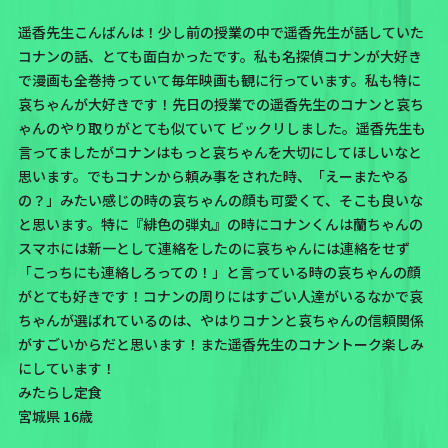
遥香先生こんばんは！少し前の授業の中で遥香先生が話していた
コナンの話、とても面白かったです。私も名探偵コナンが大好き
で漫画も全巻持っていて毎年映画も観に行っています。私も特に
哀ちゃんが大好きです！先日の授業での遥香先生のコナンと哀ち
ゃんのやり取りがとても似ていて ビックリしました。遥香先生も
言ってましたがコナンはもっと哀ちゃんを大切にしてほしいなと
思います。でもコナンから頼み事をされた時、「えーまたやる
の？」みたい感じの時の哀ちゃんの顔も可愛くて、そこも良いな
と思います。特に『緋色の弾丸』の時にコナンくんは蘭ちゃんの
スマホには新一として連絡をしたのに哀ちゃんには連絡をせず
「こっちにも連絡しろっての！」と言っている時の哀ちゃんの顔
がとても好きです！コナンの周りにはすごい人達がいるなかで哀
ちゃんが選ばれているのは、やはりコナンと哀ちゃんの信頼関係
がすごいからだと思います！また遥香先生のコナントーク楽しみ
にしています！
みたらし定食
宮城県 16歳