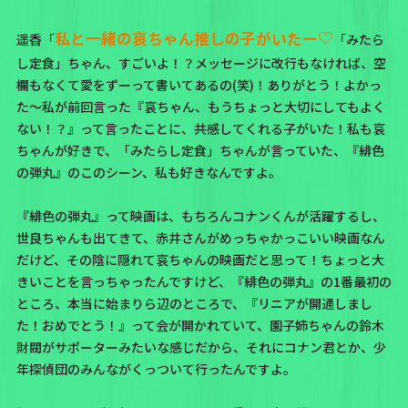
私と一緒の哀ちゃん推しの子がいたー♡
遥香「
「みたら
し定食」ちゃん、すごいよ！？メッセージに改行もなければ、空
欄もなくて愛をずーって書いてあるの(笑)！ありがとう！よかっ
た～私が前回言った『哀ちゃん、もうちょっと大切にしてもよく
ない！？』って言ったことに、共感してくれる子がいた！私も哀
ちゃんが好きで、「みたらし定食」ちゃんが言っていた、『緋色
の弾丸』のこのシーン、私も好きなんですよ。
『緋色の弾丸』って映画は、もちろんコナンくんが活躍するし、
世良ちゃんも出てきて、赤井さんがめっちゃかっこいい映画なん
だけど、その陰に隠れて哀ちゃんの映画だと思って！ちょっと大
きいことを言っちゃったんですけど、『緋色の弾丸』の1番最初の
ところ、本当に始まりら辺のところで、『リニアが開通しまし
た！おめでとう！』って会が開かれていて、園子姉ちゃんの鈴木
財閥がサポーターみたいな感じだから、それにコナン君とか、少
年探偵団のみんながくっついて行ったんですよ。