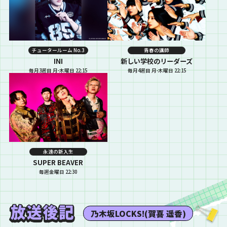
チュータールーム No.3
青春の講師
INI
新しい学校のリーダーズ
毎月3週目 月-木曜日 22:15
毎月4週目 月-木曜日 22:15
永遠の新入生
SUPER BEAVER
毎週金曜日 22:30
乃木坂LOCKS!(賀喜 遥香)