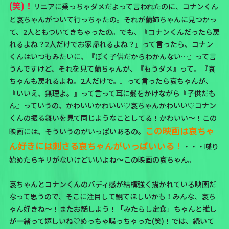
(笑)！
リニアに乗っちゃダメだよって言われたのに、コナンくん
と哀ちゃんがついて行っちゃたの。それが蘭姉ちゃんに見つかっ
て、2人ともついてきちゃったの。でも、『コナンくんだったら戻
れるよね？2人だけでお家帰れるよね？』って言ったら、コナン
くんはいつもみたいに、『ぼく子供だからわかんない…』って言
うんですけど、それを見て蘭ちゃんが、『もうダメ』って。『哀
ちゃんも戻れるよね。2人だけで。』って言ったら哀ちゃんが、
『いいえ、無理よ。』って言って耳に髪をかけながら『子供だも
ん』っていうの、かわいいかわいい♡哀ちゃんかわいい♡コナン
くんの振る舞いを見て同じようなことしてる！かわいい～！この
この映画は哀ちゃ
映画には、そういうのがいっぱいあるの。
ん好きには刺さる哀ちゃんがいっぱいいる！
・・・喋り
始めたらキリがないけどいいよね～この映画の哀ちゃん。
哀ちゃんとコナンくんのバディ感が結構強く描かれている映画だ
なって思うので、そこに注目して観てほしいかも！みんな、哀ち
ゃん好きね～！またお話しよう！「みたらし定食」ちゃんと推し
が一緒って嬉しいね♡めっちゃ喋っちゃった(笑)！では、続いて