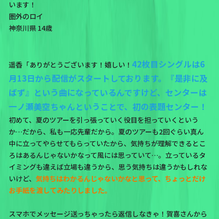
います！
圏外のロイ
神奈川県 14歳
42枚目シングルは6
遥香「ありがとうございます！嬉しい！
月13日から配信がスタートしております。『是非に及
ばず』という曲になっているんですけど、センターは
一ノ瀬美空ちゃんということで、初の表題センター！
初めて、夏のツアーを引っ張っていく役目を担っていくという
か…だから、私も一応先輩だから。夏のツアーも2回ぐらい真ん
中に立ってやらせてもらっていたから、気持ちが理解できるとこ
ろはあるんじゃないかなって風には思っていて…。立っているタ
イミングも違えば立場も違うから、思う気持ちは違うかもしれな
いけど、
気持ちはわかるんじゃないかなと思って、ちょっとだけ
お手紙を渡してみたりしました。
スマホでメッセージ送っちゃったら返信しなきゃ！賀喜さんから