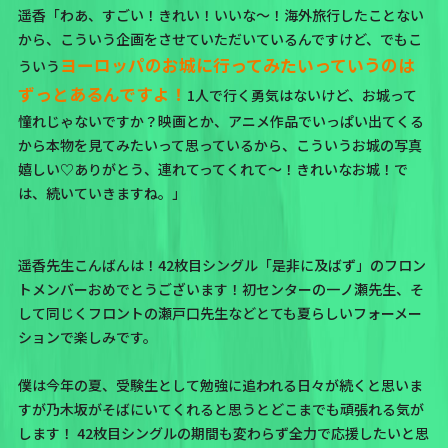
遥香「わあ、すごい！きれい！いいな～！海外旅行したことない
から、こういう企画をさせていただいているんですけど、でもこ
ヨーロッパのお城に行ってみたいっていうのは
ういう
ずっとあるんですよ！
1人で行く勇気はないけど、お城って
憧れじゃないですか？映画とか、アニメ作品でいっぱい出てくる
から本物を見てみたいって思っているから、こういうお城の写真
嬉しい♡ありがとう、連れてってくれて～！きれいなお城！で
は、続いていきますね。」
遥香先生こんばんは！42枚目シングル「是非に及ばず」のフロン
トメンバーおめでとうございます！初センターの一ノ瀬先生、そ
して同じくフロントの瀬戸口先生などとても夏らしいフォーメー
ションで楽しみです。
僕は今年の夏、受験生として勉強に追われる日々が続くと思いま
すが乃木坂がそばにいてくれると思うとどこまでも頑張れる気が
します！ 42枚目シングルの期間も変わらず全力で応援したいと思