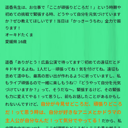
遥香先生は、お仕事で「ここが頑張りどころだ！」という時期や
初めての挑戦で緊張する時、どうやって自分を元気づけています
か？ぜひ教えてほしいです！当日は「かっきーうちわ」全力で振
ります！
オーキドたくま
愛媛県 16歳
遥香「ありがとう！広島公演で待ってます♡初めての遠征だとド
キドキするよね。1人だし…頑張ってね！気を付けてね。遠征も
含めて道中も、最高の思い出が作れるように祈っていますし、私
もライブ頑張るので一緒に楽しもうね♡『どうやって自分を元気
づけていますか？』って、そうだな～。緊張するけど、その緊張
も力に変えてやる！って思うし、前もお話したことがあるかもし
自分が今見せどころだ、頑張りどころ
れないんですけど、
だ！って思う時は、自分が好きなアニメとかドラマの
主人公が自分なんだ！って気分でやってる！
だから、私
の頭の中ではいつも、ここが頑張りどころだ！ここを乗り越える