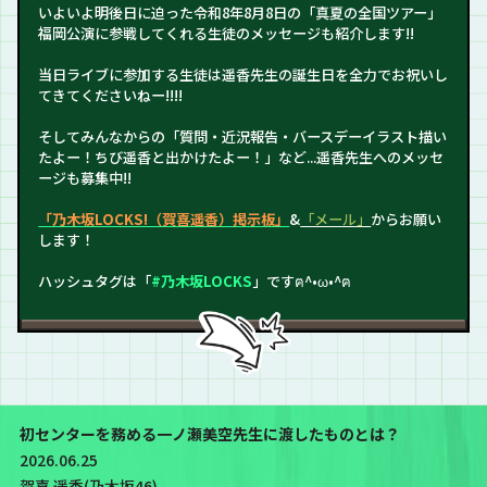
いよいよ明後日に迫った令和8年8月8日の「真夏の全国ツアー」
福岡公演に参戦してくれる生徒のメッセージも紹介します!!
当日ライブに参加する生徒は遥香先生の誕生日を全力でお祝いし
てきてくださいねー!!!!
そしてみんなからの「質問・近況報告・バースデーイラスト描い
たよー！ちび遥香と出かけたよー！」など...遥香先生へのメッセ
ージも募集中!!
「乃木坂LOCKS!（賀喜遥香）掲示板」
&
「メール」
からお願い
します！
ハッシュタグは「
#乃木坂LOCKS
」ですฅ^•ω•^ฅ
初センターを務める一ノ瀬美空先生に渡したものとは？
2026.06.25
賀喜 遥香(乃木坂46)