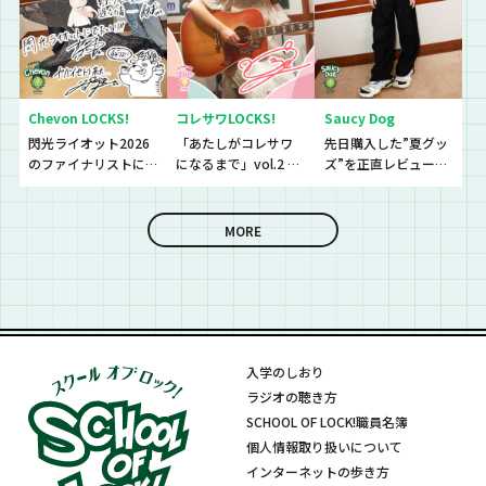
Chevon LOCKS!
コレサワLOCKS!
Saucy Dog
閃光ライオット2026
「あたしがコレサワ
先日購入した”夏グッ
のファイナリストに
になるまで」vol.2 開
ズ”を正直レビューし
思わず「なんであん
催！！
ていきました！
な上手いの？！」さ
らに今夜は『セット
MORE
リストNo.5』の授
業！
入学のしおり
ラジオの聴き方
SCHOOL OF LOCK!職員名簿
個人情報取り扱いについて
インターネットの歩き方