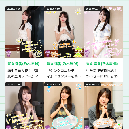
2026.08.06
2026.07.30
2026.07.23
賀喜 遥香(乃木坂46)
賀喜 遥香(乃木坂46)
賀喜 遥香(乃木坂46)
誕生日前々夜！『真
『シンクロニシテ
生放送授業延長戦！
夏の全国ツアー』マ
ィ』でセンターを務
かっきーにお知らせ
ストアイテムと
めた遥香先生の想い
です！
2026.07.16
2026.07.09
2026.07.02
は！？
とは？