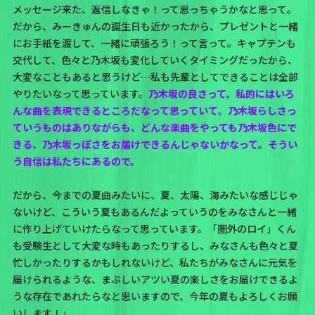
メッセージ来た、返信しなきゃ！って思っちゃうかなと思って。
だから、みーきゅんの誕生日も近かったから、プレゼントと一緒
にお手紙を渡して、一緒に頑張ろう！って言って。キャプテンも
交代して、色々と乃木坂も変化していくタイミングだったから、
大変なこともあると思うけど…私も先輩としてできることは全部
やりたいなって思っています。
乃木坂の良さって、私的にはいろ
んな曲を表現できるところだなって思っていて。乃木坂らしさっ
ていうものはありながらも、どんな楽曲をやっても乃木坂色にで
きる、乃木坂っぽさをお届けできるんじゃないかなって。そうい
う自信は私たちにあるので。
だから、今までの夏曲みたいに、夏、太陽、海みたいな感じじゃ
ないけど、こういう夏もあるんだよっていうのをみなさんと一緒
に作り上げていけたらなって思っています。「圏外のロイ」くん
も受験生として大変な時もあったりするし、みなさんも色々と夏
忙しかったりするかもしれないけど、私たちがみなさんに元気を
届けられるような、まぶしいアツい夏の楽しさをお届けできるよ
うな存在であれたらなと思いますので、今年の夏もよろしくお願
いします！」