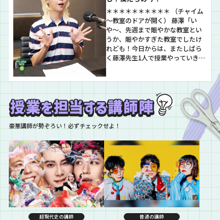
＊＊＊＊＊＊＊＊＊＊ （チャイム
～教室のドアが開く） 藤澤「い
や〜、先週まで賑やかな教室とい
うか、賑やかすぎた教室でしたけ
れども！今日からは、またしばら
く藤澤先生1人で授業やっていきま
すからね！生徒のみんな一緒に楽
しんでいきましょう！何卒よろし
くお願いします！ 生徒のみんなは
夏休みに入ったのかな？もう7月末
だもんね！いよいよこの7月中旬ぐ
らいから外も本格的に夏な空気感
がしてきて。僕…
豪華講師が勢ぞろい！必ずチェックせよ！
超現代史の講師
普通の講師