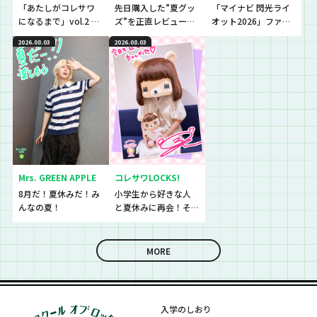
「あたしがコレサワ
先日購入した”夏グッ
「マイナビ 閃光ライ
になるまで」vol.2 開
ズ”を正直レビューし
オット2026」ファイ
催！！
ていきました！
ナリストたちの音源
2026.08.03
2026.08.03
を聴いていきます！
Mrs. GREEN APPLE
コレサワLOCKS!
8月だ！夏休みだ！み
小学生から好きな人
んなの夏！
と夏休みに再会！そ
して、最後に嬉しいお
知らせも！
MORE
入学のしおり