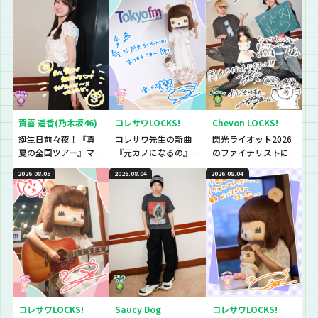
賀喜 遥香(乃木坂46)
コレサワLOCKS!
Chevon LOCKS!
誕生日前々夜！『真
コレサワ先生の新曲
閃光ライオット2026
夏の全国ツアー』マ
『元カノになるの』
のファイナリストに
ストアイテムと
初解禁！！！！！
思わず「なんであん
2026.08.05
2026.08.04
2026.08.04
は！？
な上手いの？！」さ
らに今夜は『セット
リストNo.5』の授
業！
コレサワLOCKS!
Saucy Dog
コレサワLOCKS!