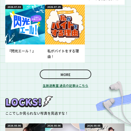
校！
2026.07.30
2026.07.29
“閃光ライオット”の
魅力を
熱く語っていく
『閃光LOCKS ! スペシ
ャル』
『閃光エール！』
私がバイトをする理
由！
MORE
生放送教室 過去の記事はこちら
ここでしか見られない写真を見逃すな！
2026.08.06
2026.08.06
2026.08.05