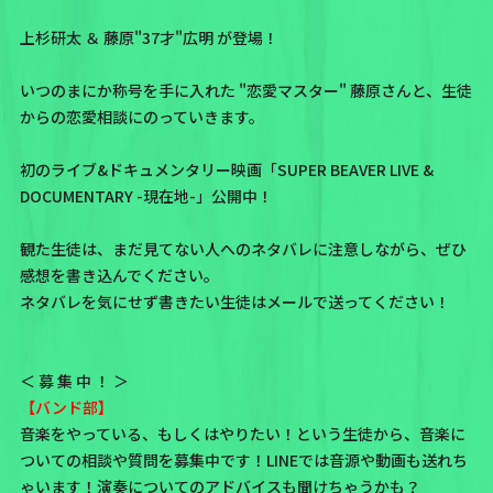
上杉研太 ＆ 藤原"37才"広明 が登場！
いつのまにか称号を手に入れた "恋愛マスター" 藤原さんと、生徒
からの恋愛相談にのっていきます。
初のライブ&ドキュメンタリー映画「SUPER BEAVER LIVE &
DOCUMENTARY -現在地-」公開中！
観た生徒は、まだ見てない人へのネタバレに注意しながら、ぜひ
感想を書き込んでください。
ネタバレを気にせず書きたい生徒はメールで送ってください！
＜ 募 集 中 ！ ＞
【バンド部】
音楽をやっている、もしくはやりたい！という生徒から、音楽に
ついての相談や質問を募集中です！LINEでは音源や動画も送れち
ゃいます！演奏についてのアドバイスも聞けちゃうかも？