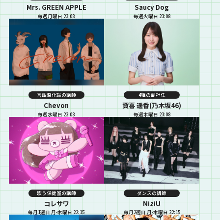
Mrs. GREEN APPLE
Saucy Dog
毎週月曜日 23:08
毎週火曜日 23:08
言語深化論の講師
4組の副担任
Chevon
賀喜 遥香(乃木坂46)
毎週水曜日 23:08
毎週木曜日 23:08
歌う保健室の講師
ダンスの講師
コレサワ
NiziU
毎月1週目 月-木曜日 22:15
毎月2週目 月-木曜日 22:15