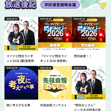
学校運営戦略会議
2026.08.07
2026.08.06
2026.08.05
マイナビ閃光ライオ
『マイナビ閃光ライ
閃光前夜！！
ット2026 (裏)後夜祭
オット2026 後夜祭』
2026.08.04
2026.08.03
2026.07.31
夜に考えがちな事
先祖自慢コンテスト
“閃光おじさん”
とーやま元校長が来