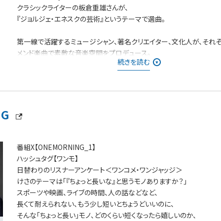
クラシックライターの板倉重雄さんが、
『ジョルジェ・エネスクの芸術』というテーマで選曲。
第一線で活躍するミュージシャン、著名クリエイター、文化人が、それ
メンド楽曲で素敵な音楽空間をプロデュース。
続きを読む
懐かしさを感じるナンバー、新たな出会いとなるようなナンバー等、幅
に、時代を超えた邦・洋楽の名曲をお届け！
NG
番組X【ONEMORNING_1】
ハッシュタグ【ワンモ】
日替わりのリスナーアンケート＜ワンコメ・ワンジャッジ＞
けさのテーマは「『ちょっと長いな』と思うモノありますか？」
スポーツや映画、ライブの時間、人の話などなど、
長くて耐えられない、もう少し短いとちょうどいいのに、
そんな「ちょっと長い」モノ、どのくらい短くなったら嬉しいのか、