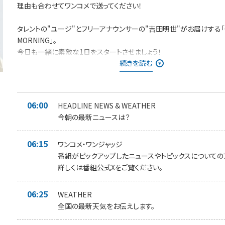
理由も合わせてワンコメで送ってください！
タレントの"ユージ"とフリーアナウンサーの"吉田明世"がお届けする「
MORNING」。
今日も一緒に素敵な1日をスタートさせましょう！
続きを読む
日替わりのリスナーアンケート＜ワンコメ・ワンジャッジ＞
番組Xでのアンケート
⇨投票は
★ONE MORNING 公式Xで実施！★
また「#ワンモ」であなた
06:00
HEADLINE NEWS & WEATHER
コメを募集中です！
今朝の最新ニュースは？
みなさんからの「BEST HITS REQUEST」もHPから募集中！！
06:15
採用された方には番組オリジナルステッカーをプレゼントしています。
ワンコメ・ワンジャッジ
番組がピックアップしたニュースやトピックスについての
＊時間多少前後する場合があります。
詳しくは番組公式Xをご覧ください。
また、内容も一部変更となる場合があります＊
06:25
WEATHER
全国の最新天気をお伝えします。