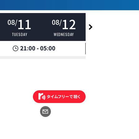
11
12
13
08/
08/
08/
TUESDAY
WEDNESDAY
THURSDAY