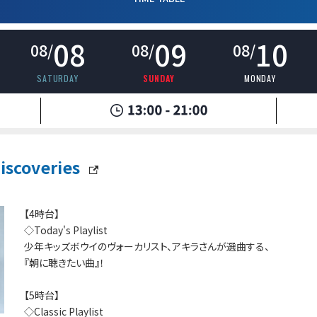
08
09
10
08/
08/
08/
SATURDAY
SUNDAY
MONDAY
scoveries
【4時台】
◇Today's Playlist
少年キッズボウイのヴォーカリスト、アキラさんが選曲する、
『朝に聴きたい曲』！
【5時台】
◇Classic Playlist