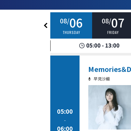
05
06
07
08/
08/
08/
WEDNESDAY
THURSDAY
FRIDAY
Memories＆Di
早見沙織
05:00
-
06:00