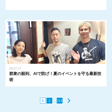
26.07.27
群衆の殺到、AIで防げ！夏のイベントを守る最新技
術
1
2
…
214