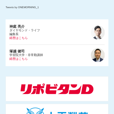
Tweets by ONEMORNING_1
神庭 亮介
ダイヤモンド・ライフ
編集長
経歴はこちら
1983年、埼玉県生まれ。早稲田大学法学部を卒業後、2005年に朝日
塚越 健司
新聞社入社。文化くらし報道部やデジタル編集部で記者をつとめ、2
学習院大学・非常勤講師
経歴はこちら
015年にダンス営業規制問題を追った『ルポ風営法改正 踊れる国の
つくりかた』（河出書房新社）を上梓。2017年にBuzzFeed Japan入
社。ネットの話題やエンタメ、サブカルチャーなどを幅広く取材する
1984年東京都生まれ。学習院大学等で非常勤講師をつとめる。専門
かたわら、Abema TV「ABEMAヒルズ」（2018年9月〜）やNHKラ
は情報社会 学、社会哲学。仏哲学者ミシェル・フーコー研究のほ
ジオ「三宅民夫のマイあさ！」（2019年4月〜）に出演。
か、インターネットの技術 や権力構造などを研究し、単著に『ニュ
ースで読み解くネット社会の歩き方』（出版芸術社）をはじめ、共著
等多数。マスメディアでも積極的に発信し、朝日新 聞論壇委員（202
1年4月〜）もつとめる。