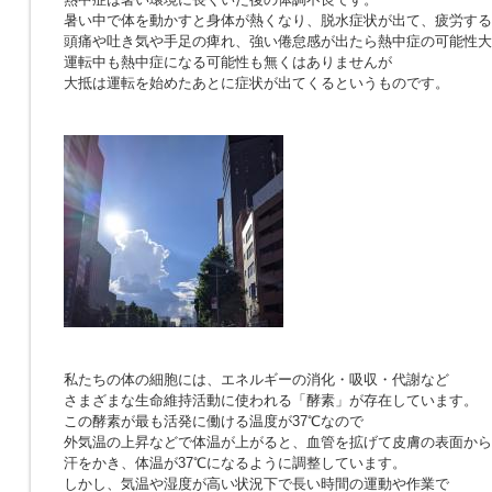
暑い中で体を動かすと身体が熱くなり、脱水症状が出て、疲労する
頭痛や吐き気や手足の痺れ、強い倦怠感が出たら熱中症の可能性大
運転中も熱中症になる可能性も無くはありませんが
大抵は運転を始めたあとに症状が出てくるというものです。
私たちの体の細胞には、エネルギーの消化・吸収・代謝など
さまざまな生命維持活動に使われる「酵素」が存在しています。
この酵素が最も活発に働ける温度が37℃なので
外気温の上昇などで体温が上がると、血管を拡げて皮膚の表面から
汗をかき、体温が37℃になるように調整しています。
しかし、気温や湿度が高い状況下で長い時間の運動や作業で