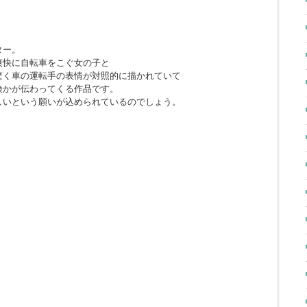
ター。
爽快に自転車をこぐ女の子と
驚く車の運転手の表情が対照的に描かれていて
険かが伝わってくる作品です。
しいという願いが込められているのでしょう。