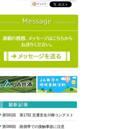
第591回 第17回 交通安全川柳コンテスト
第590回 路側帯での接触事故に注意