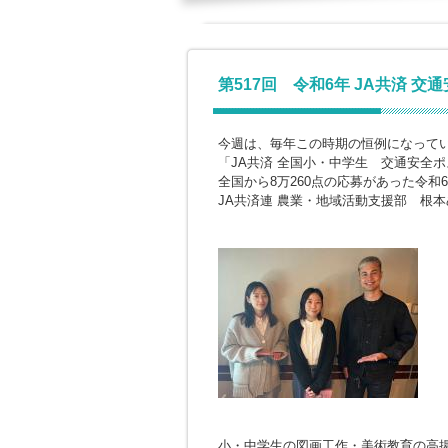
第517回 令和6年 JA共済 
今週は、毎年この時期の恒例になって
「JA共済 全国小・中学生 交通安全
全国から8万260点の応募があった令和
JA共済連 農業・地域活動支援部 根
小・中学生の図画工作・美術教育の高