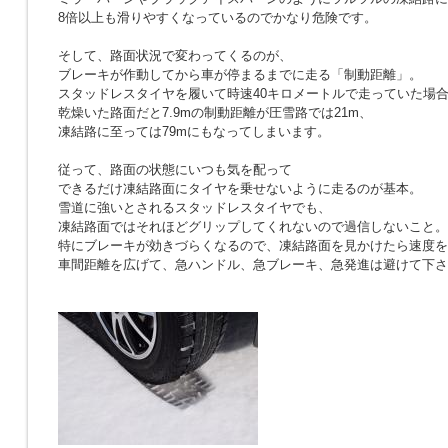
8倍以上も滑りやすくなっているのでかなり危険です。
そして、路面状況で変わってくるのが、
ブレーキが作動してから車が停まるまでに走る「制動距離」。
スタッドレスタイヤを履いて時速40キロメートルで走っていた場
乾燥いた路面だと7.9mの制動距離が圧雪路では21m、
凍結路に至っては79mにもなってしまいます。
従って、路面の状態にいつも気を配って
できるだけ凍結路面にタイヤを乗せないように走るのが基本。
雪道に強いとされるスタッドレスタイヤでも、
凍結路面ではそれほどグリップしてくれないので過信しないこと。
特にブレーキが効きづらくなるので、凍結路面を見かけたら速度を
車間距離を広げて、急ハンドル、急ブレーキ、急発進は避けて下さ