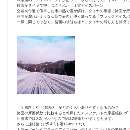
積雪がタイヤで押しつぶされた「圧雪アイスバーン」
交差点付近で停車した車の熱で雪が解け、タイヤの摩擦で路面が磨
路面が濡れたような状態で表面が薄く凍ってる「ブラックアイスバ
一様に同じではなく、路面の状態も様々。タイヤの滑り方も状況で
「圧雪路」や「凍結路」がどのくらい滑りやすくなるのか？
路面の摩擦係数で比較すると乾燥したアスファルトの摩擦係数は0.7〜
圧雪路では0.2から0.4なので約3.2倍滑りやすくなります。
さらに凍結路では5.4倍も滑りやすくなり、
ミラーバーンやブラックアイスバーンのようにツルツルの凍結路に