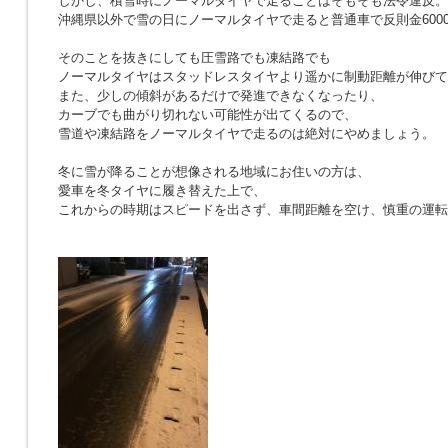
しかし、積雪時にノーマルタイヤで走ることはそもそも法令違反。
沖縄県以外で雪の日にノーマルタイヤで走ると普通車で反則金600
そのことを抜きにしても圧雪路でも凍結路でも
ノーマルタイヤはスタッドレスタイヤより遥かに制動距離が伸びて
また、少しの傾斜があるだけで発進できなくなったり、
カーブでも曲がり切れない可能性が出てくるので、
雪道や凍結路をノーマルタイヤで走るのは絶対にやめましょう。
冬に雪が降ることが想像される地域にお住いの方は、
愛車を冬タイヤに履き替えた上で、
これからの時期はスピードを出さず、車間距離を空け、慎重の運転