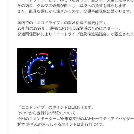
その結果、クルマの燃費が向上し、環境への負荷を減らします。
また、乱暴な運転から遠ざかるので、交通事故現象に繋がります。
国内での「エコドライブ」の普及促進の歴史は古く、
26年前の1997年、運輸におけるC02削減のためにスタート。
交通関係団体により「エコドライブ普及推進協議会」が設立されま
「エコドライブ」のポイントは10あります。
その中から走行前の部分について
今回のコメンテーター JAF東京支部のJAFセーフティアドバイザー
杉本 実さんのおっしゃるポイントは走行前に4つ。