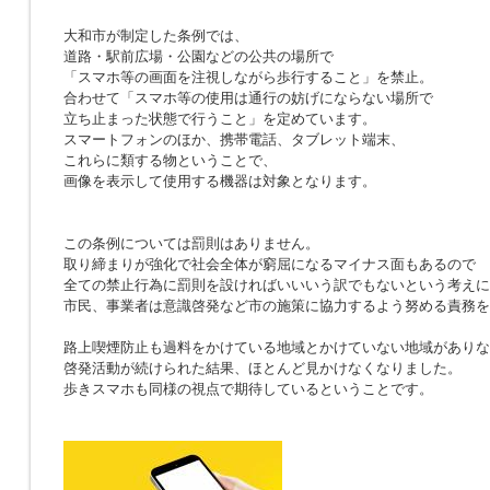
大和市が制定した条例では、
道路・駅前広場・公園などの公共の場所で
「スマホ等の画面を注視しながら歩行すること」を禁止。
合わせて「スマホ等の使用は通行の妨げにならない場所で
立ち止まった状態で行うこと」を定めています。
スマートフォンのほか、携帯電話、タブレット端末、
これらに類する物ということで、
画像を表示して使用する機器は対象となります。
この条例については罰則はありません。
取り締まりが強化で社会全体が窮屈になるマイナス面もあるので
全ての禁止行為に罰則を設ければいいいう訳でもないという考えに
市民、事業者は意識啓発など市の施策に協力するよう努める責務を
路上喫煙防止も過料をかけている地域とかけていない地域がありな
啓発活動が続けられた結果、ほとんど見かけなくなりました。
歩きスマホも同様の視点で期待しているということです。