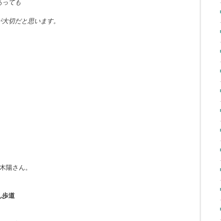
あっても
が大切だと思います。
島木陽さん。
ん歩道