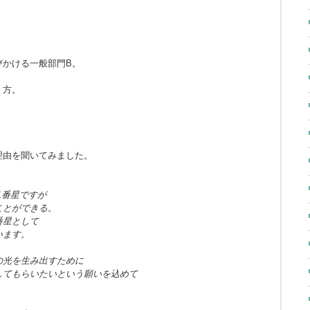
びかける一般部門B。
く方。
理由を聞いてみました。
1番星ですが
ことができる。
番星として
います。
の光を生み出すために
してもらいたいという願いを込めて