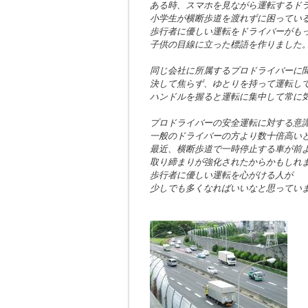
ある時、スマホを見ながら運転するド
小学生が横断歩道を渡れずに困ってい
歩行者に優しい運転をドライバーがも
子供の目線に立った標語を作りました
同じ会社に所属するプロドライバーに
決して焦らず、ゆとりを持って運転し
ハンドルを握ると運転に集中して常に
プロドライバーの安全運転に対する意
一般のドライバーの方より数十倍高い
最近、横断歩道で一時停止する車が前
取り締まりが強化されたからかもしれ
歩行者に優しい運転を心がける人が
少しでも多くなればいいなと思ってい