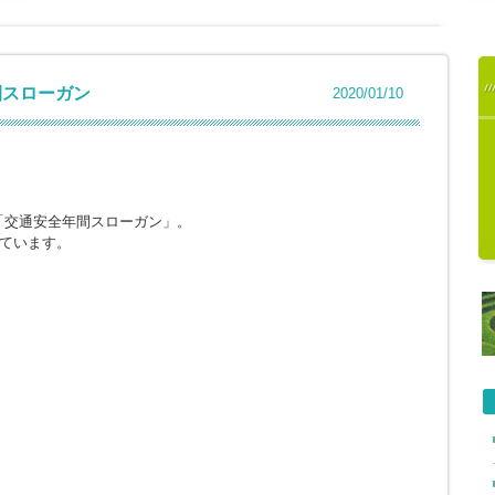
間スローガン
2020/01/10
。
「交通安全年間スローガン」。
れています。
。