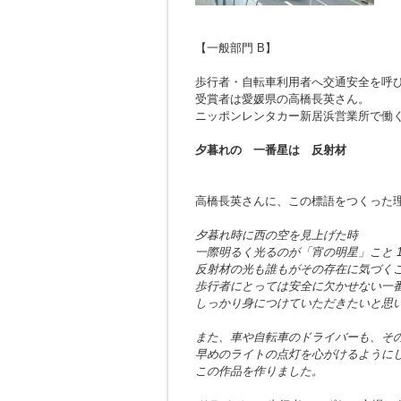
【一般部門 B】
歩行者・自転車利用者へ交通安全を呼
受賞者は愛媛県の高橋長英さん。
ニッポンレンタカー新居浜営業所で働
夕暮れの 一番星は 反射材
高橋長英さんに、この標語をつくった
夕暮れ時に西の空を見上げた時
一際明るく光るのが「宵の明星」こと 
反射材の光も誰もがその存在に気づく
歩行者にとっては安全に欠かせない一
しっかり身につけていただきたいと思
また、車や自転車のドライバーも、そ
早めのライトの点灯を心がけるように
この作品を作りました。