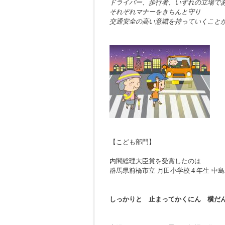
ドライバー、歩行者、いずれの立場で
それぞれマナーをきちんと守り
交通安全の高い意識を持っていくこと
【こども部門】
内閣総理大臣賞を受賞したのは
群馬県前橋市立 月田小学校４年生 中
しっかりと 止まってかくにん 横だ