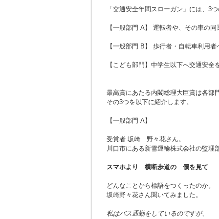
「交通安全年間スローガン」には、3つ
【一般部門 A】 運転者や、その車の
【一般部門 B】 歩行者・自転車利用
【こども部門】中学生以下へ交通安全
最高賞にあたる内閣総理大臣賞は各部門
その3つを以下に紹介します。
【一般部門 A】
受賞者 坂崎 野々花さん。
川口市にある新雪運輸株式会社の監理
スマホより 横断歩道の 僕を見て
どんなことから標語をつくったのか。
坂崎野々花さん聞いてみました。
私はバス通勤をしているのですが、