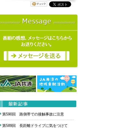
第590回 路側帯での接触事故に注意
第589回 長距離ドライブに気をつけて