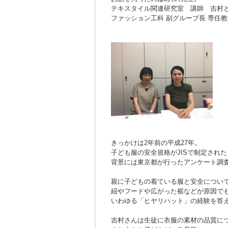
テキスタイル関連研究室 講師 吉村
ファッション工科 副グループ長 専任教
きっかけは2年前の平成27年。
子ども服の安全規格がJISで制定され
背景には東京都が行ったアンケート調
親に子どもの着ている服と安全につい
紐やフードや広がった裾などが原因で
いわゆる「ヒヤリハット」の経験を答
吉村さんは生徒に衣服の素材の品質に