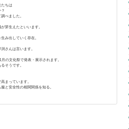
徒たちは
か？
て調べました。
て
識が芽生えたといいます。
を生み出していく存在。
早渕さんは言います。
1月の文化祭で発表・展示されます。
あるそうです。
で高まっています。
も服と安全性の相関関係を知る。