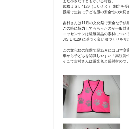
また小さな子どもがいる母親。
規格 JIS L 4129（よいふく） 制定を
授業で生徒に子ども服の安全性の大切
吉村さんは11月の文化祭で安全な子供
この時に協力してもらったのが一般財団
ニッセンケンは繊維製品の素材につい
JIS L 4129 に基づく良い服づくり
この文化祭の段階で翌12月には日本交
車から子どもを認識しやすい「高視認
そこで吉村さんは蛍光色と反射材のつ