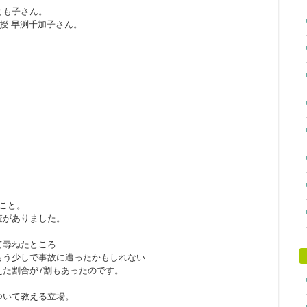
とも子さん。
授 早渕千加子さん。
たこと。
査がありました。
て尋ねたところ
もう少しで事故に遭ったかもしれない
えた割合が7割もあったのです。
ついて教える立場。