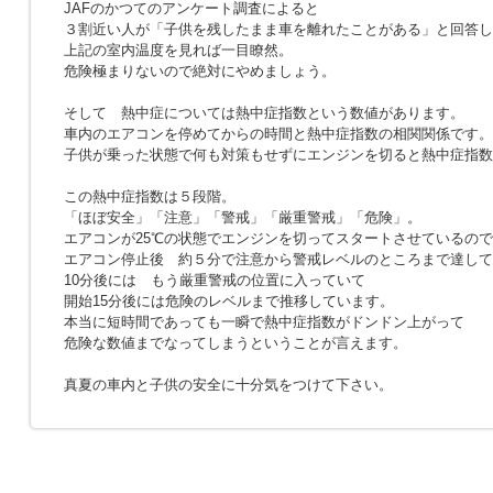
JAFのかつてのアンケート調査によると
３割近い人が「子供を残したまま車を離れたことがある」と回答し
上記の室内温度を見れば一目瞭然。
危険極まりないので絶対にやめましょう。
そして 熱中症については熱中症指数という数値があります。
車内のエアコンを停めてからの時間と熱中症指数の相関関係です。
子供が乗った状態で何も対策もせずにエンジンを切ると熱中症指数
この熱中症指数は５段階。
「ほぼ安全」「注意」「警戒」「厳重警戒」「危険」。
エアコンが25℃の状態でエンジンを切ってスタートさせているの
エアコン停止後 約５分で注意から警戒レベルのところまで達して
10分後には もう厳重警戒の位置に入っていて
開始15分後には危険のレベルまで推移しています。
本当に短時間であっても一瞬で熱中症指数がドンドン上がって
危険な数値までなってしまうということが言えます。
真夏の車内と子供の安全に十分気をつけて下さい。