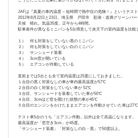
JAFは『真夏の車内温度 – 短時間で熱中症の危険！』というテス
2012年8月22日と23日。埼玉県 戸田市 彩湖・道満グリーンパ
天候 晴れ。気温35度。正午から4時間。
駐車条件が異なるミニバンを5台用意して炎天下の室内温度を比較
１） 何も対策をしていない黒のミニバン
２） 何も対策をしていない白のミニバン
３） サンシェード装着
４） 3cm窓が開いている
５） エアコンが作動している
直前までは5台とも全て室内温度は25度にしておきました。
１台目の黒く対策なしの車が車内最高温度が57℃
２台目の白く対策をしていない車が 52℃
３台目、サンシェードを装着していた車が50℃
４台目、3cmほど窓を開けた状態の車が45℃
５台目のエンジンをかけたままエアコンを作動させていた車は27℃
テスト車5台のうち「エアコン作動」以外は全て高温になります。
最高温度が「窓空き3cm」が45度。
「サンシェード装着」「対策なしの白・黒」で50度以上。