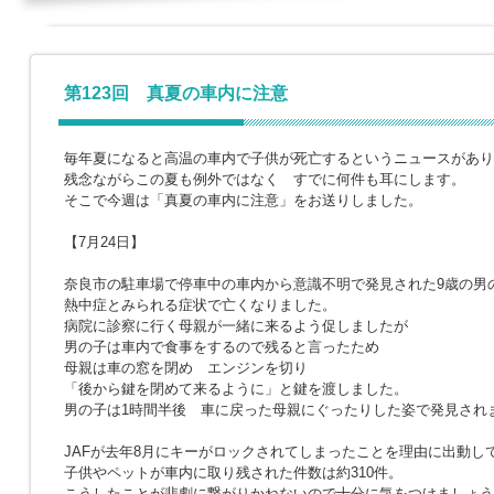
第123回 真夏の車内に注意
毎年夏になると高温の車内で子供が死亡するというニュースがあり
残念ながらこの夏も例外ではなく すでに何件も耳にします。
そこで今週は「真夏の車内に注意」をお送りしました。
【7月24日】
奈良市の駐車場で停車中の車内から意識不明で発見された9歳の男
熱中症とみられる症状で亡くなりました。
病院に診察に行く母親が一緒に来るよう促しましたが
男の子は車内で食事をするので残ると言ったため
母親は車の窓を閉め エンジンを切り
「後から鍵を閉めて来るように」と鍵を渡しました。
男の子は1時間半後 車に戻った母親にぐったりした姿で発見され
JAFが去年8月にキーがロックされてしまったことを理由に出動し
子供やペットが車内に取り残された件数は約310件。
こうしたことが悲劇に繋がりかねないので十分に気をつけましょう