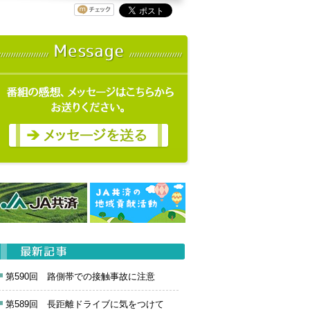
第590回 路側帯での接触事故に注意
第589回 長距離ドライブに気をつけて