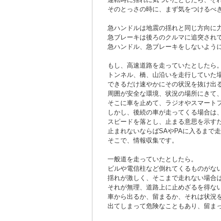
そのとっさの時に、まず気をつけるべ
急ハンドルは地震の揺れと同じ方向に
急ブレーキは後ろのクルマに追突され
急ハンドル、急ブレーキをしないよう
もし、高速道路を走っていたとしたら
トンネル、橋、山沿いを走行していた
できるだけ速やかにその状況を抜け出
周囲が安全な環境、状況の場所にきて
そこに車を止めて、ラジオやスマート
しかし、後続の車が走ってくる場合は
スピードを落とし、止まる意思を示す
止まれないならばSAやPAに入るまで
そこで、情報収集です。
一般道を走っていたとしたら。
ビルや電信柱など倒れてくるものがな
揺れが激しく、そこまで走れない場合
それが無理、道路上に止めざるを得な
車から出るか、留まるか、それは状況
出てしまって危険なこともあり、留ま