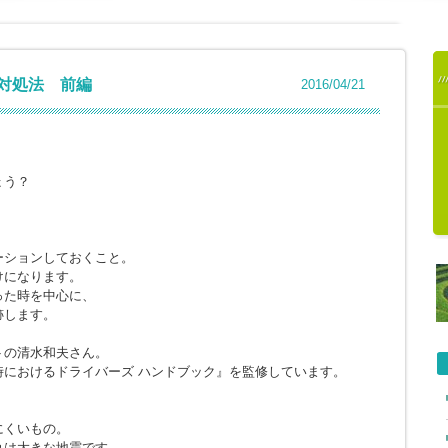
対処法 前編
2016/04/21
。
ょう？
ーションしておくこと。
けになります。
った時を中心に、
跡します。
トの清水和夫さん。
におけるドライバーズ ハンドブック』を監修しています。
にくいもの。
れは大きな地震です。