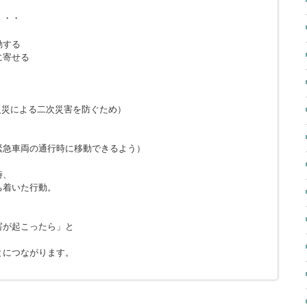
・・・
動する
に寄せる
火災による二次災害を防ぐため）
緊急車両の通行時に移動できるよう）
時、
ち着いた行動。
害が起こったら」と
とにつながります。