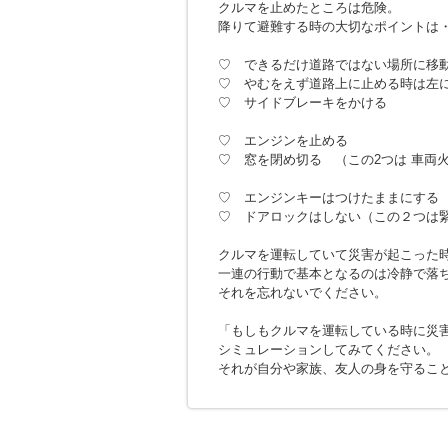
クルマを止めたところは危険。
降りて避難する時の大切なポイントは
♡ できるだけ道路ではない場所に移
♡ やむをえず道路上に止める時は左
♡ サイドブレーキをかける
♡ エンジンを止める
♡ 窓を閉め切る （この2つは 車両
♡ エンジンキーはつけたままにする
♡ ドアロックはしない（この２つは
クルマを運転していて災害が起こった
一連の行動で基本となるのは冷静で落
それを忘れないでください。
「もしもクルマを運転している時に災
シミュレーションしてみてください。
それが自分や家族、友人の身を守るこ